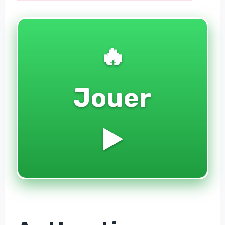
🔥
Jouer
▶️