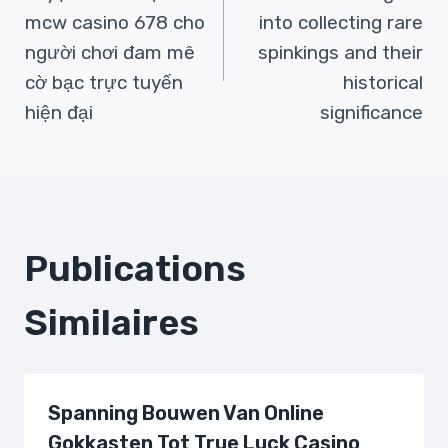
De
mcw casino 678 cho
into collecting rare
người chơi đam mê
spinkings and their
L’article
cờ bạc trực tuyến
historical
hiện đại
significance
Publications
Similaires
Spanning Bouwen Van Online
Gokkasten Tot True Luck Casino