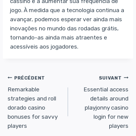
cassino e a aumentar sua frequência de
jogo. À medida que a tecnologia continua a
avançar, podemos esperar ver ainda mais
inovações no mundo das rodadas grátis,
tornando-as ainda mais atraentes e
acessíveis aos jogadores.
Navigation
PRÉCÉDENT
SUIVANT
Remarkable
Essential access
De
strategies and roll
details around
dorado casino
playjonny casino
L’article
bonuses for savvy
login for new
players
players