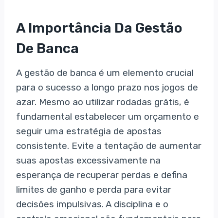
A Importância Da Gestão
De Banca
A gestão de banca é um elemento crucial
para o sucesso a longo prazo nos jogos de
azar. Mesmo ao utilizar rodadas grátis, é
fundamental estabelecer um orçamento e
seguir uma estratégia de apostas
consistente. Evite a tentação de aumentar
suas apostas excessivamente na
esperança de recuperar perdas e defina
limites de ganho e perda para evitar
decisões impulsivas. A disciplina e o