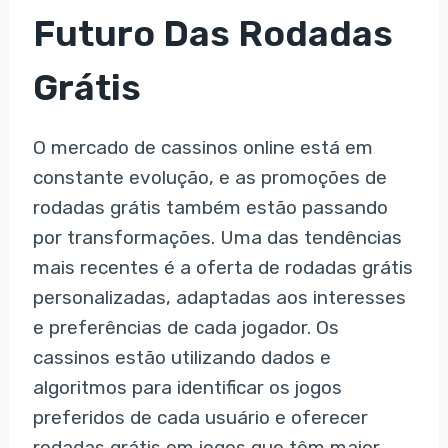
Futuro Das Rodadas
Grátis
O mercado de cassinos online está em
constante evolução, e as promoções de
rodadas grátis também estão passando
por transformações. Uma das tendências
mais recentes é a oferta de rodadas grátis
personalizadas, adaptadas aos interesses
e preferências de cada jogador. Os
cassinos estão utilizando dados e
algoritmos para identificar os jogos
preferidos de cada usuário e oferecer
rodadas grátis em jogos que têm maior