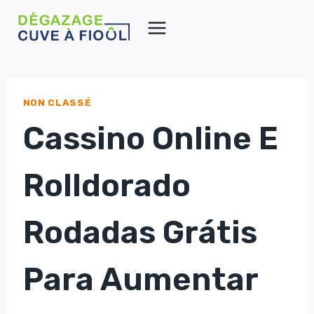
Aller
au
contenu
NON CLASSÉ
Cassino Online E
Rolldorado
Rodadas Grátis
Para Aumentar