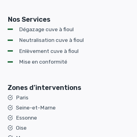
Nos Services
Dégazage cuve à fioul
Neutralisation cuve à fioul
Enlèvement cuve à fioul
Mise en conformité
Zones d’interventions
Paris
Seine-et-Marne
Essonne
Oise