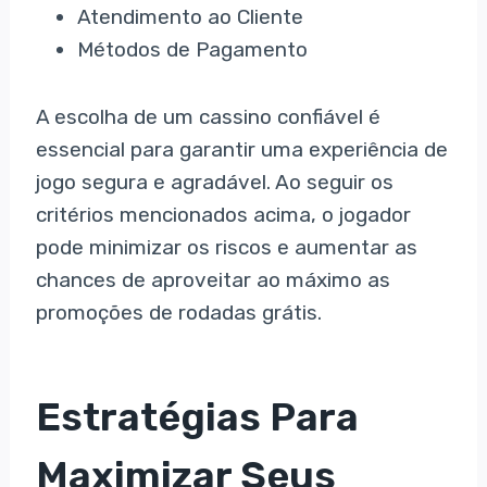
Atendimento ao Cliente
Métodos de Pagamento
A escolha de um cassino confiável é
essencial para garantir uma experiência de
jogo segura e agradável. Ao seguir os
critérios mencionados acima, o jogador
pode minimizar os riscos e aumentar as
chances de aproveitar ao máximo as
promoções de rodadas grátis.
Estratégias Para
Maximizar Seus