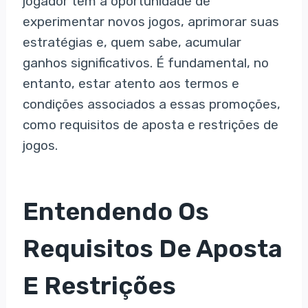
jogador tem a oportunidade de
experimentar novos jogos, aprimorar suas
estratégias e, quem sabe, acumular
ganhos significativos. É fundamental, no
entanto, estar atento aos termos e
condições associados a essas promoções,
como requisitos de aposta e restrições de
jogos.
Entendendo Os
Requisitos De Aposta
E Restrições