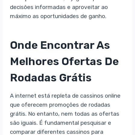
decisões informadas e aproveitar ao
máximo as oportunidades de ganho.
Onde Encontrar As
Melhores Ofertas De
Rodadas Grátis
A internet está repleta de cassinos online
que oferecem promoções de rodadas
grátis. No entanto, nem todas as ofertas
são iguais. É fundamental pesquisar e
comparar diferentes cassinos para