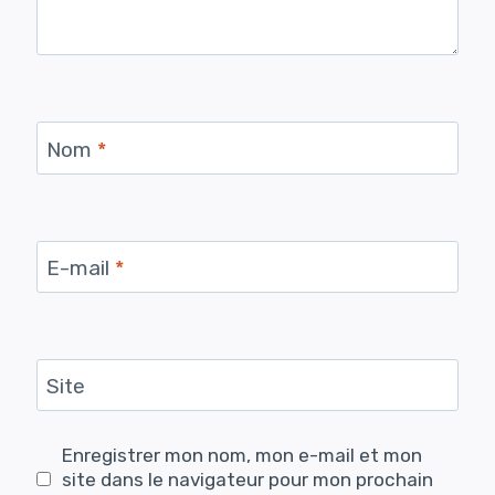
Nom
*
E-mail
*
Site
Enregistrer mon nom, mon e-mail et mon
site dans le navigateur pour mon prochain