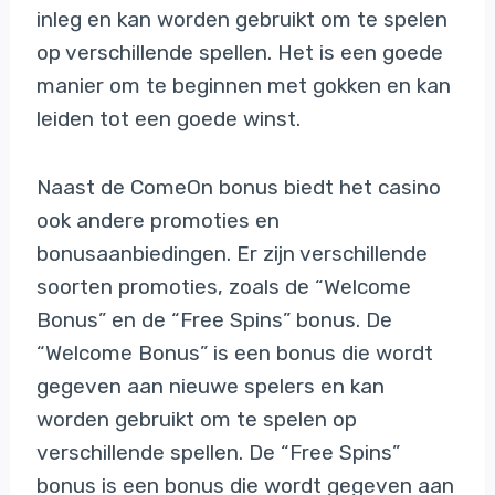
inleg en kan worden gebruikt om te spelen
op verschillende spellen. Het is een goede
manier om te beginnen met gokken en kan
leiden tot een goede winst.
Naast de ComeOn bonus biedt het casino
ook andere promoties en
bonusaanbiedingen. Er zijn verschillende
soorten promoties, zoals de “Welcome
Bonus” en de “Free Spins” bonus. De
“Welcome Bonus” is een bonus die wordt
gegeven aan nieuwe spelers en kan
worden gebruikt om te spelen op
verschillende spellen. De “Free Spins”
bonus is een bonus die wordt gegeven aan