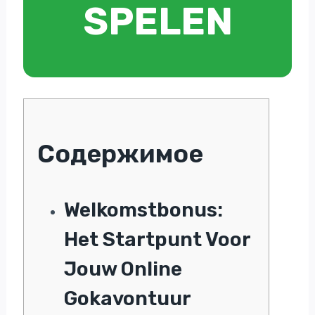
SPELEN
Содержимое
Welkomstbonus:
Het Startpunt Voor
Jouw Online
Gokavontuur