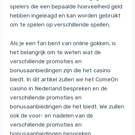
spelers die een bepaalde hoeveelheid geld
hebben ingeleagd en kan worden gebruikt
om te spelen op verschillende spellen.
Als je een fan bent van online gokken, is
het belangrijk om te weten wat de
verschillende promoties en
bonusaanbiedingen zijn die het casino
biedt. In dit artikel zullen we het ComeOn
casino in Nederland bespreken en de
verschillende promoties en
bonusaanbiedingen die het biedt. We zullen
ook de voor- en nadelen van de
verschillende promoties en
bonusaanbiedingen bespreken.