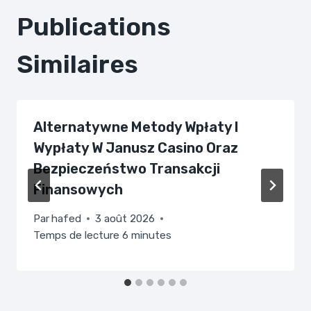
Publications
Similaires
Alternatywne Metody Wpłaty I
Wypłaty W Janusz Casino Oraz
Bezpieczeństwo Transakcji
Finansowych
Par
hafed
3 août 2026
Temps de lecture
6
minutes