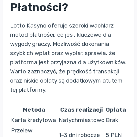
Płatności?
Lotto Kasyno oferuje szeroki wachlarz
metod płatności, co jest kluczowe dla
wygody graczy. Możliwość dokonania
szybkich wpłat oraz wypłat sprawia, że
platforma jest przyjazna dla użytkowników.
Warto zaznaczyć, że prędkość transakcji
oraz niskie opłaty są dodatkowym atutem
tej platformy.
Metoda
Czas realizacji
Opłata
Karta kredytowa
Natychmiastowo
Brak
Przelew
1-3 dni robocze
5 PLN