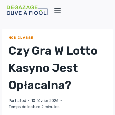
Aller
au
contenu
NON CLASSÉ
Czy Gra W Lotto
Kasyno Jest
Opłacalna?
Par
hafed
10 février 2026
Temps de lecture
2
minutes