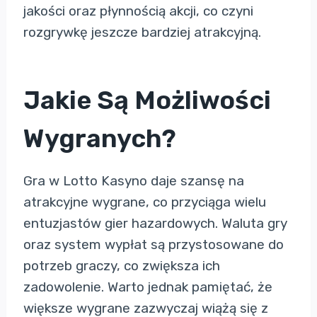
jakości oraz płynnością akcji, co czyni
rozgrywkę jeszcze bardziej atrakcyjną.
Jakie Są Możliwości
Wygranych?
Gra w Lotto Kasyno daje szansę na
atrakcyjne wygrane, co przyciąga wielu
entuzjastów gier hazardowych. Waluta gry
oraz system wypłat są przystosowane do
potrzeb graczy, co zwiększa ich
zadowolenie. Warto jednak pamiętać, że
większe wygrane zazwyczaj wiążą się z