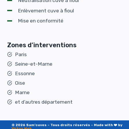
Neutralisation cuve à fioul
Enlèvement cuve à fioul
Mise en conformité
Zones d’interventions
Paris
Seine-et-Marne
Essonne
Oise
Marne
et d’autres département
© 2026 Sam’cuves – Tous droits réservés – Made with ❤️ by
Virtus Web