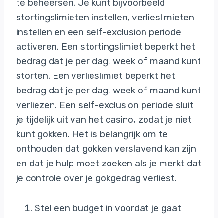
te beheersen. Je kunt bijvoorbeeld
stortingslimieten instellen, verlieslimieten
instellen en een self-exclusion periode
activeren. Een stortingslimiet beperkt het
bedrag dat je per dag, week of maand kunt
storten. Een verlieslimiet beperkt het
bedrag dat je per dag, week of maand kunt
verliezen. Een self-exclusion periode sluit
je tijdelijk uit van het casino, zodat je niet
kunt gokken. Het is belangrijk om te
onthouden dat gokken verslavend kan zijn
en dat je hulp moet zoeken als je merkt dat
je controle over je gokgedrag verliest.
Stel een budget in voordat je gaat