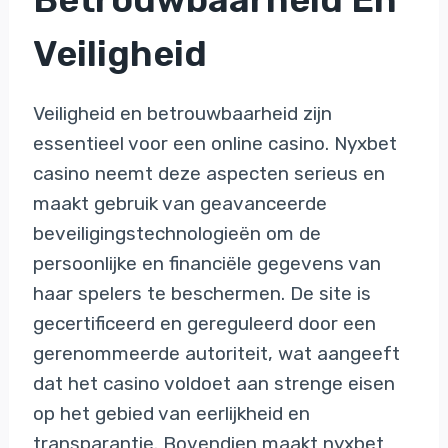
Veiligheid
Veiligheid en betrouwbaarheid zijn
essentieel voor een online casino. Nyxbet
casino neemt deze aspecten serieus en
maakt gebruik van geavanceerde
beveiligingstechnologieën om de
persoonlijke en financiële gegevens van
haar spelers te beschermen. De site is
gecertificeerd en gereguleerd door een
gerenommeerde autoriteit, wat aangeeft
dat het casino voldoet aan strenge eisen
op het gebied van eerlijkheid en
transparantie. Bovendien maakt nyxbet