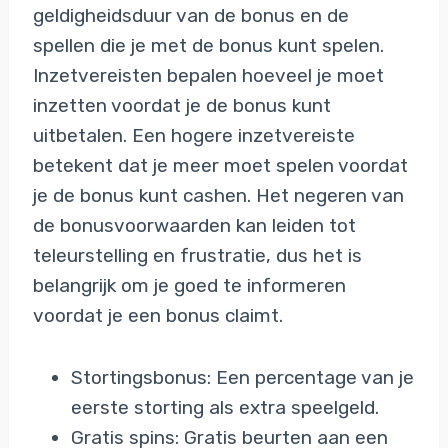
geldigheidsduur van de bonus en de
spellen die je met de bonus kunt spelen.
Inzetvereisten bepalen hoeveel je moet
inzetten voordat je de bonus kunt
uitbetalen. Een hogere inzetvereiste
betekent dat je meer moet spelen voordat
je de bonus kunt cashen. Het negeren van
de bonusvoorwaarden kan leiden tot
teleurstelling en frustratie, dus het is
belangrijk om je goed te informeren
voordat je een bonus claimt.
Stortingsbonus: Een percentage van je
eerste storting als extra speelgeld.
Gratis spins: Gratis beurten aan een