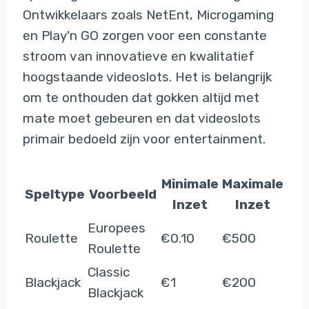
Ontwikkelaars zoals NetEnt, Microgaming
en Play'n GO zorgen voor een constante
stroom van innovatieve en kwalitatief
hoogstaande videoslots. Het is belangrijk
om te onthouden dat gokken altijd met
mate moet gebeuren en dat videoslots
primair bedoeld zijn voor entertainment.
Minimale
Maximale
Speltype
Voorbeeld
Inzet
Inzet
Europees
Roulette
€0.10
€500
Roulette
Classic
Blackjack
€1
€200
Blackjack