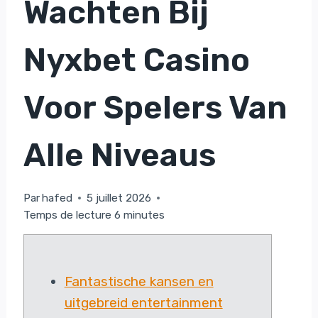
Wachten Bij
Nyxbet Casino
Voor Spelers Van
Alle Niveaus
Par
hafed
5 juillet 2026
Temps de lecture
6
minutes
Fantastische kansen en
uitgebreid entertainment