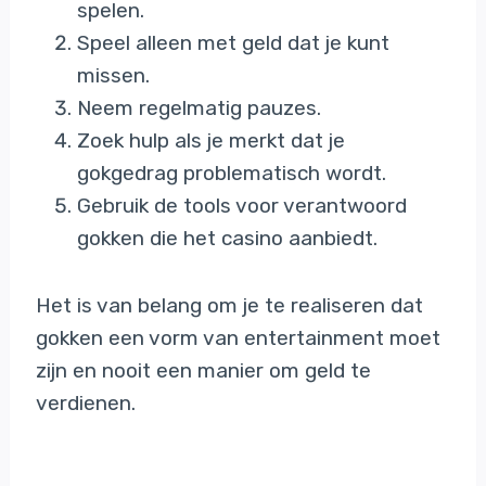
spelen.
Speel alleen met geld dat je kunt
missen.
Neem regelmatig pauzes.
Zoek hulp als je merkt dat je
gokgedrag problematisch wordt.
Gebruik de tools voor verantwoord
gokken die het casino aanbiedt.
Het is van belang om je te realiseren dat
gokken een vorm van entertainment moet
zijn en nooit een manier om geld te
verdienen.