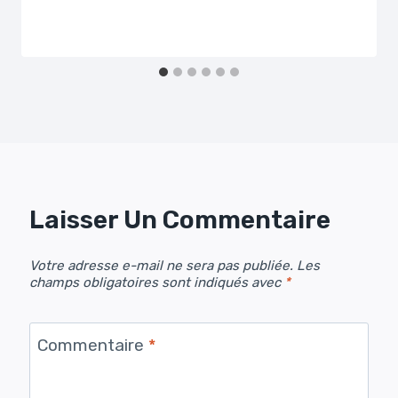
Laisser Un Commentaire
Votre adresse e-mail ne sera pas publiée.
Les
champs obligatoires sont indiqués avec
*
Commentaire
*