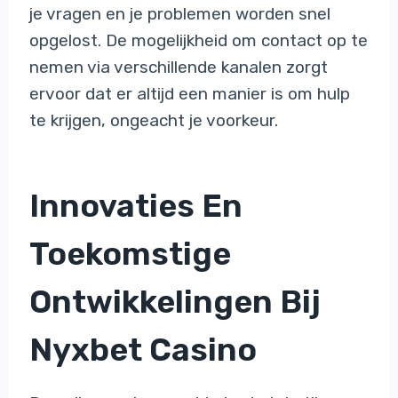
je vragen en je problemen worden snel
opgelost. De mogelijkheid om contact op te
nemen via verschillende kanalen zorgt
ervoor dat er altijd een manier is om hulp
te krijgen, ongeacht je voorkeur.
Innovaties En
Toekomstige
Ontwikkelingen Bij
Nyxbet Casino