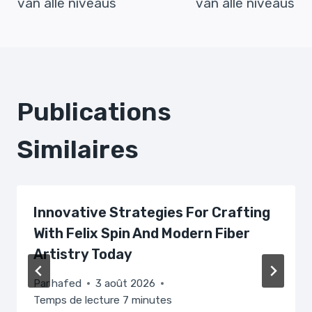
van alle niveaus
van alle niveaus
Publications
Similaires
Innovative Strategies For Crafting
With Felix Spin And Modern Fiber
Artistry Today
Par
hafed
3 août 2026
Temps de lecture
7
minutes