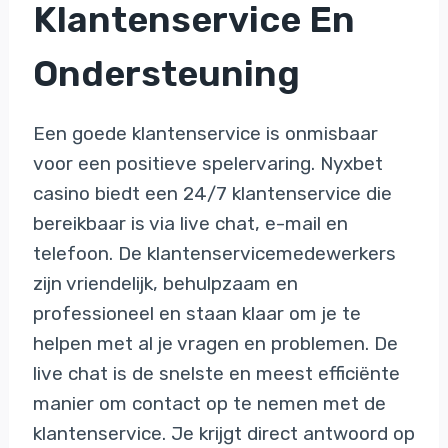
Klantenservice En
Ondersteuning
Een goede klantenservice is onmisbaar
voor een positieve spelervaring. Nyxbet
casino biedt een 24/7 klantenservice die
bereikbaar is via live chat, e-mail en
telefoon. De klantenservicemedewerkers
zijn vriendelijk, behulpzaam en
professioneel en staan klaar om je te
helpen met al je vragen en problemen. De
live chat is de snelste en meest efficiënte
manier om contact op te nemen met de
klantenservice. Je krijgt direct antwoord op