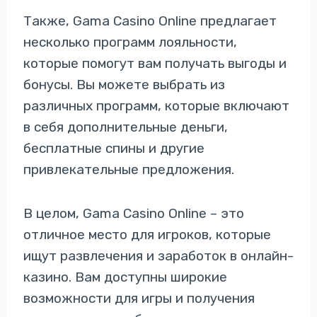
Также, Gama Casino Online предлагает
несколько программ лояльности,
которые помогут вам получать выгоды и
бонусы. Вы можете выбрать из
различных программ, которые включают
в себя дополнительные деньги,
бесплатные спины и другие
привлекательные предложения.
В целом, Gama Casino Online – это
отличное место для игроков, которые
ищут развлечения и заработок в онлайн-
казино. Вам доступны широкие
возможности для игры и получения