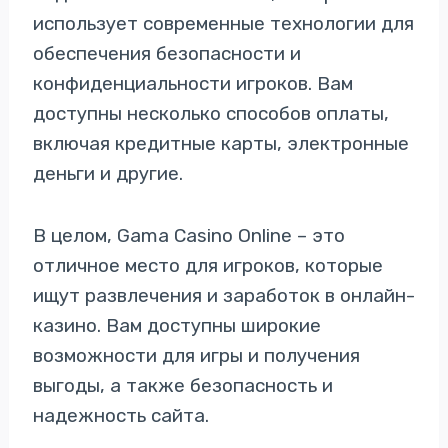
использует современные технологии для
обеспечения безопасности и
конфиденциальности игроков. Вам
доступны несколько способов оплаты,
включая кредитные карты, электронные
деньги и другие.
В целом, Gama Casino Online – это
отличное место для игроков, которые
ищут развлечения и заработок в онлайн-
казино. Вам доступны широкие
возможности для игры и получения
выгоды, а также безопасность и
надежность сайта.