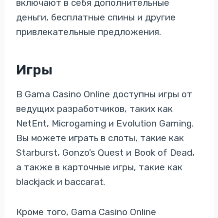
включают в себя дополнительные
деньги, бесплатные спины и другие
привлекательные предложения.
Игры
В Gama Casino Online доступны игры от
ведущих разработчиков, таких как
NetEnt, Microgaming и Evolution Gaming.
Вы можете играть в слоты, такие как
Starburst, Gonzo’s Quest и Book of Dead,
а также в карточные игры, такие как
blackjack и baccarat.
Кроме того, Gama Casino Online