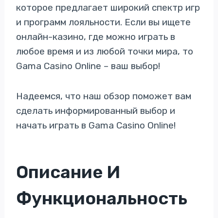
которое предлагает широкий спектр игр
и программ лояльности. Если вы ищете
онлайн-казино, где можно играть в
любое время и из любой точки мира, то
Gama Casino Online – ваш выбор!
Надеемся, что наш обзор поможет вам
сделать информированный выбор и
начать играть в Gama Casino Online!
Описание И
Функциональность