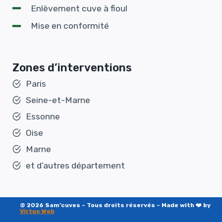
Enlèvement cuve à fioul
Mise en conformité
Zones d’interventions
Paris
Seine-et-Marne
Essonne
Oise
Marne
et d’autres département
© 2026 Sam’cuves – Tous droits réservés – Made with ❤️ by
Virtus Web