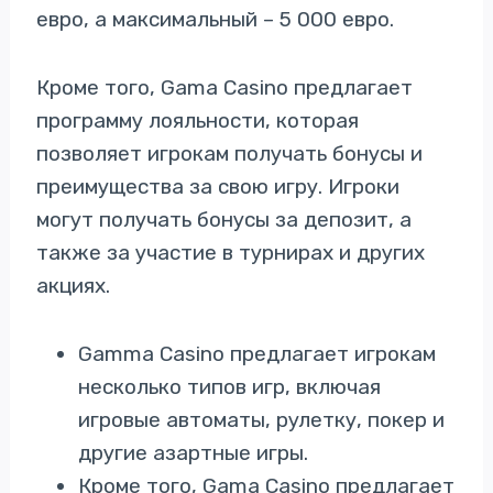
евро, а максимальный – 5 000 евро.
Кроме того, Gama Casino предлагает
программу лояльности, которая
позволяет игрокам получать бонусы и
преимущества за свою игру. Игроки
могут получать бонусы за депозит, а
также за участие в турнирах и других
акциях.
Gamma Casino предлагает игрокам
несколько типов игр, включая
игровые автоматы, рулетку, покер и
другие азартные игры.
Кроме того, Gama Casino предлагает