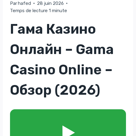
Par
hafed
28 juin 2026
Temps de lecture
1
minute
Гама Казино
Онлайн – Gama
Casino Online –
Обзор (2026)
▶️