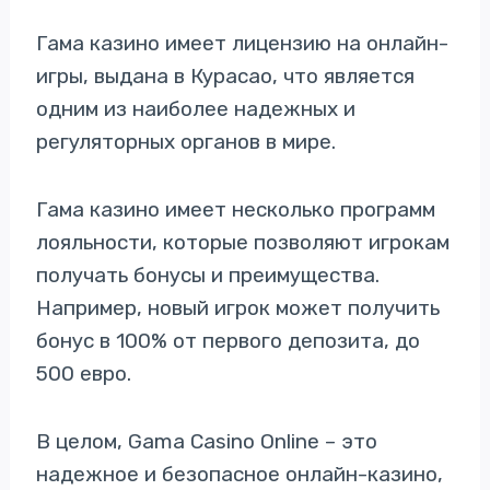
Гама казино имеет лицензию на онлайн-
игры, выдана в Курасао, что является
одним из наиболее надежных и
регуляторных органов в мире.
Гама казино имеет несколько программ
лояльности, которые позволяют игрокам
получать бонусы и преимущества.
Например, новый игрок может получить
бонус в 100% от первого депозита, до
500 евро.
В целом, Gama Casino Online – это
надежное и безопасное онлайн-казино,