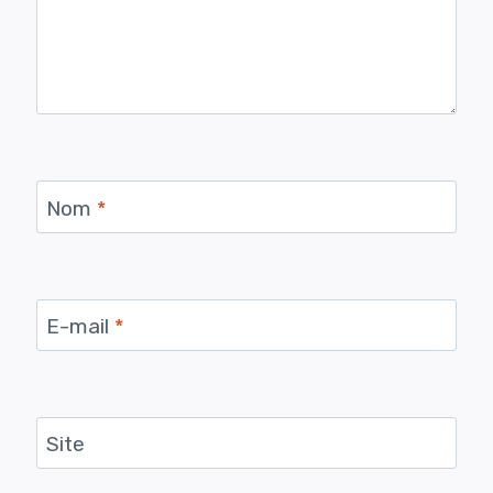
Nom
*
E-mail
*
Site