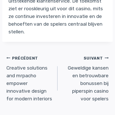
uitstekende klantenservice. De toekomst
ziet er rooskleurig uit voor dit casino, mits
ze continue investeren in innovatie en de
behoeften van de spelers centraal blijven
stellen.
Navigation
PRÉCÉDENT
SUIVANT
Creative solutions
Geweldige kansen
De
and mrpacho
en betrouwbare
empower
bonussen bij
L’article
innovative design
piperspin casino
for modern interiors
voor spelers