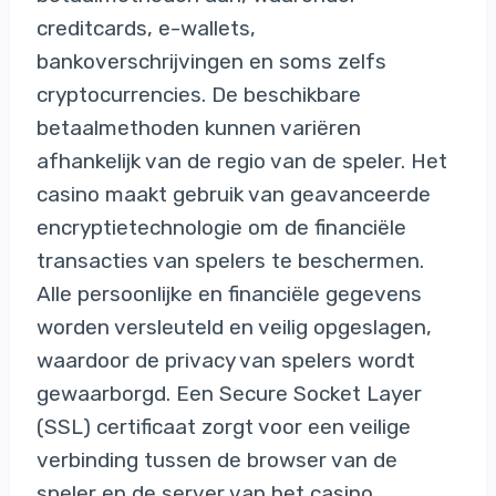
creditcards, e-wallets,
bankoverschrijvingen en soms zelfs
cryptocurrencies. De beschikbare
betaalmethoden kunnen variëren
afhankelijk van de regio van de speler. Het
casino maakt gebruik van geavanceerde
encryptietechnologie om de financiële
transacties van spelers te beschermen.
Alle persoonlijke en financiële gegevens
worden versleuteld en veilig opgeslagen,
waardoor de privacy van spelers wordt
gewaarborgd. Een Secure Socket Layer
(SSL) certificaat zorgt voor een veilige
verbinding tussen de browser van de
speler en de server van het casino.