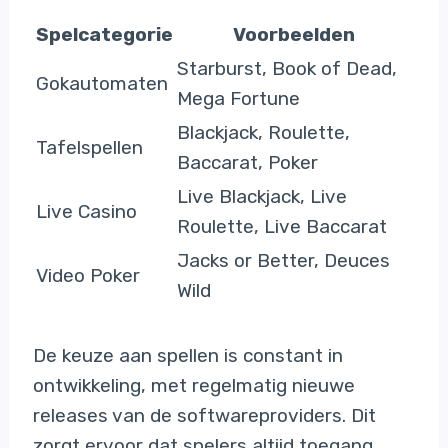
Spelcategorie
Voorbeelden
Starburst, Book of Dead,
Gokautomaten
Mega Fortune
Blackjack, Roulette,
Tafelspellen
Baccarat, Poker
Live Blackjack, Live
Live Casino
Roulette, Live Baccarat
Jacks or Better, Deuces
Video Poker
Wild
De keuze aan spellen is constant in
ontwikkeling, met regelmatig nieuwe
releases van de softwareproviders. Dit
zorgt ervoor dat spelers altijd toegang