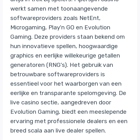
werkt samen met toonaangevende
softwareproviders zoals NetEnt,
Microgaming, Play'n GO en Evolution
Gaming. Deze providers staan bekend om
hun innovatieve spellen, hoogwaardige
graphics en eerlijke willekeurige getallen
generatoren (RNG's). Het gebruik van
betrouwbare softwareproviders is
essentieel voor het waarborgen van een
eerlijke en transparante spelomgeving. De
live casino sectie, aangedreven door
Evolution Gaming, biedt een meeslepende
ervaring met professionele dealers en een
breed scala aan live dealer spellen.