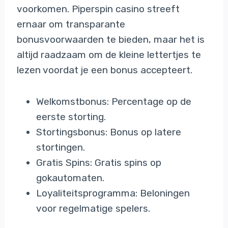
voorkomen. Piperspin casino streeft
ernaar om transparante
bonusvoorwaarden te bieden, maar het is
altijd raadzaam om de kleine lettertjes te
lezen voordat je een bonus accepteert.
Welkomstbonus: Percentage op de
eerste storting.
Stortingsbonus: Bonus op latere
stortingen.
Gratis Spins: Gratis spins op
gokautomaten.
Loyaliteitsprogramma: Beloningen
voor regelmatige spelers.