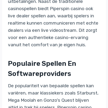
uitbetalingen. Naast de traditionele
casinospellen biedt Piperspin casino ook
live dealer spellen aan, waarbij spelers in
realtime kunnen communiceren met echte
dealers via een live videostream. Dit zorgt
voor een authentieke casino-ervaring
vanuit het comfort van je eigen huis.
Populaire Spellen En
Softwareproviders
De populariteit van bepaalde spellen kan
variëren, maar klassiekers zoals Starburst,
Mega Moolah en Gonzo's Quest blijven
altijd in trek bij spelers. Piperspin casino