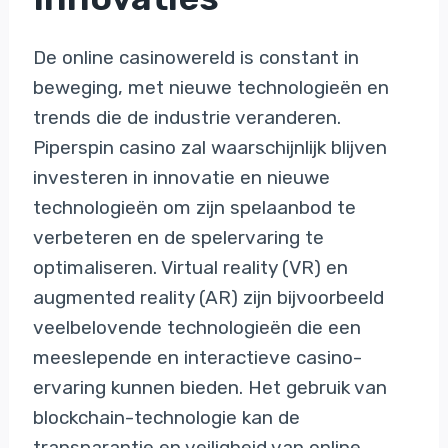
De online casinowereld is constant in
beweging, met nieuwe technologieën en
trends die de industrie veranderen.
Piperspin casino zal waarschijnlijk blijven
investeren in innovatie en nieuwe
technologieën om zijn spelaanbod te
verbeteren en de spelervaring te
optimaliseren. Virtual reality (VR) en
augmented reality (AR) zijn bijvoorbeeld
veelbelovende technologieën die een
meeslepende en interactieve casino-
ervaring kunnen bieden. Het gebruik van
blockchain-technologie kan de
transparantie en veiligheid van online