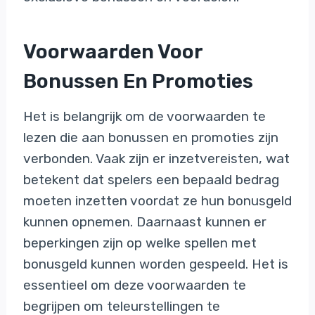
Voorwaarden Voor
Bonussen En Promoties
Het is belangrijk om de voorwaarden te
lezen die aan bonussen en promoties zijn
verbonden. Vaak zijn er inzetvereisten, wat
betekent dat spelers een bepaald bedrag
moeten inzetten voordat ze hun bonusgeld
kunnen opnemen. Daarnaast kunnen er
beperkingen zijn op welke spellen met
bonusgeld kunnen worden gespeeld. Het is
essentieel om deze voorwaarden te
begrijpen om teleurstellingen te