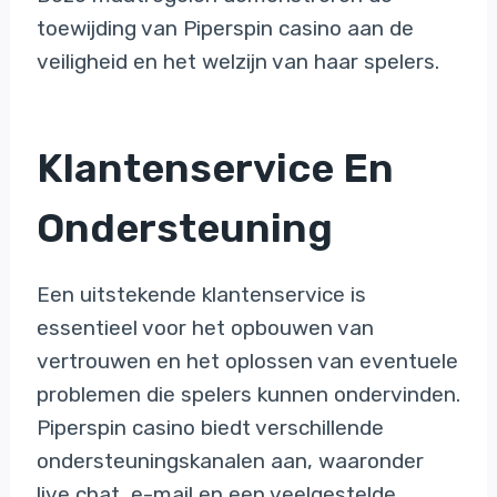
toewijding van Piperspin casino aan de
veiligheid en het welzijn van haar spelers.
Klantenservice En
Ondersteuning
Een uitstekende klantenservice is
essentieel voor het opbouwen van
vertrouwen en het oplossen van eventuele
problemen die spelers kunnen ondervinden.
Piperspin casino biedt verschillende
ondersteuningskanalen aan, waaronder
live chat, e-mail en een veelgestelde