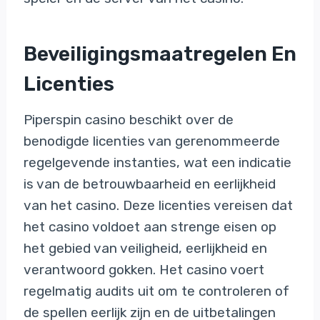
Beveiligingsmaatregelen En
Licenties
Piperspin casino beschikt over de
benodigde licenties van gerenommeerde
regelgevende instanties, wat een indicatie
is van de betrouwbaarheid en eerlijkheid
van het casino. Deze licenties vereisen dat
het casino voldoet aan strenge eisen op
het gebied van veiligheid, eerlijkheid en
verantwoord gokken. Het casino voert
regelmatig audits uit om te controleren of
de spellen eerlijk zijn en de uitbetalingen