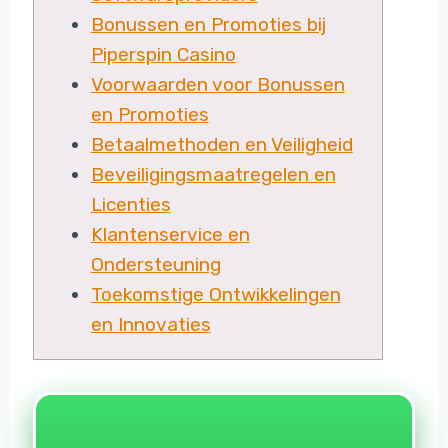
Bonussen en Promoties bij
Piperspin Casino
Voorwaarden voor Bonussen
en Promoties
Betaalmethoden en Veiligheid
Beveiligingsmaatregelen en
Licenties
Klantenservice en
Ondersteuning
Toekomstige Ontwikkelingen
en Innovaties