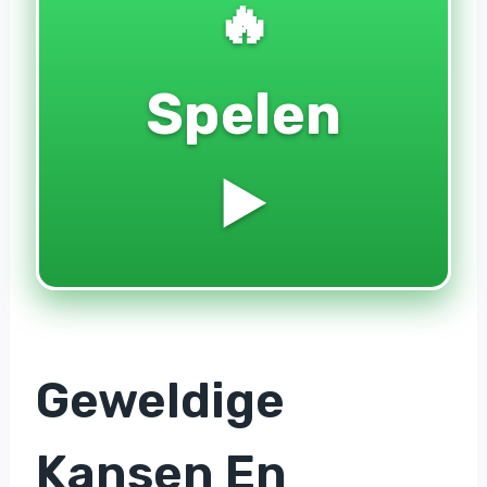
🔥
Spelen
▶️
Geweldige
Kansen En