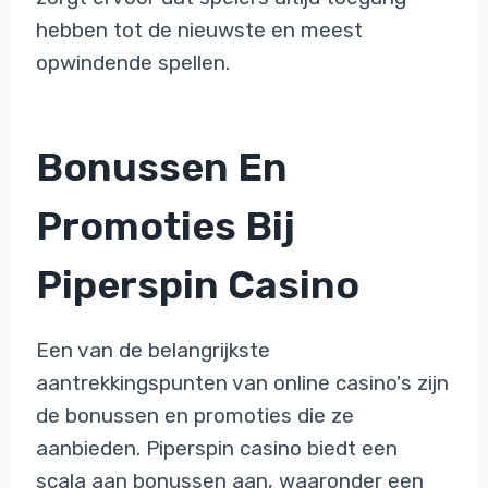
hebben tot de nieuwste en meest
opwindende spellen.
Bonussen En
Promoties Bij
Piperspin Casino
Een van de belangrijkste
aantrekkingspunten van online casino's zijn
de bonussen en promoties die ze
aanbieden. Piperspin casino biedt een
scala aan bonussen aan, waaronder een