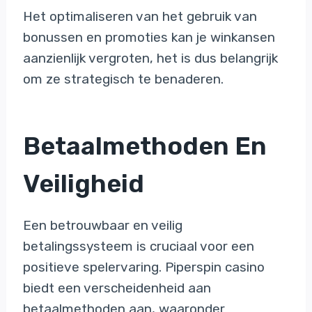
Het optimaliseren van het gebruik van
bonussen en promoties kan je winkansen
aanzienlijk vergroten, het is dus belangrijk
om ze strategisch te benaderen.
Betaalmethoden En
Veiligheid
Een betrouwbaar en veilig
betalingssysteem is cruciaal voor een
positieve spelervaring. Piperspin casino
biedt een verscheidenheid aan
betaalmethoden aan, waaronder