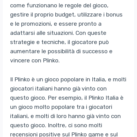
come funzionano le regole del gioco,
gestire il proprio budget, utilizzare i bonus
e le promozioni, e essere pronto a
adattarsi alle situazioni. Con queste
strategie e tecniche, il giocatore può
aumentare le possibilità di successo e
vincere con Plinko.
Il Plinko è un gioco popolare in Italia, e molti
giocatori italiani hanno già vinto con
questo gioco. Per esempio, il Plinko Italia è
un gioco molto popolare tra i giocatori
italiani, e molti di loro hanno già vinto con
questo gioco. Inoltre, ci sono molti
recensioni positive sul Plinko game e sul