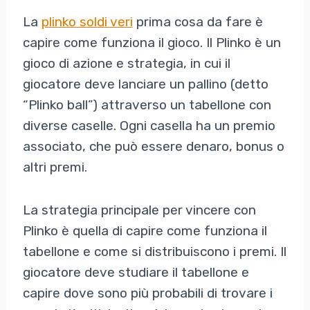
La
plinko soldi veri
prima cosa da fare è
capire come funziona il gioco. Il Plinko è un
gioco di azione e strategia, in cui il
giocatore deve lanciare un pallino (detto
“Plinko ball”) attraverso un tabellone con
diverse caselle. Ogni casella ha un premio
associato, che può essere denaro, bonus o
altri premi.
La strategia principale per vincere con
Plinko è quella di capire come funziona il
tabellone e come si distribuiscono i premi. Il
giocatore deve studiare il tabellone e
capire dove sono più probabili di trovare i