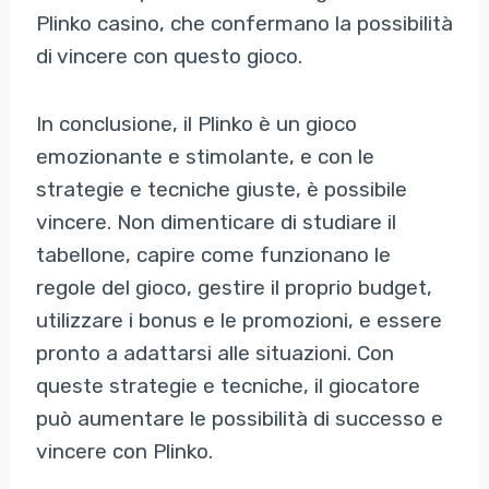
Plinko casino, che confermano la possibilità
di vincere con questo gioco.
In conclusione, il Plinko è un gioco
emozionante e stimolante, e con le
strategie e tecniche giuste, è possibile
vincere. Non dimenticare di studiare il
tabellone, capire come funzionano le
regole del gioco, gestire il proprio budget,
utilizzare i bonus e le promozioni, e essere
pronto a adattarsi alle situazioni. Con
queste strategie e tecniche, il giocatore
può aumentare le possibilità di successo e
vincere con Plinko.