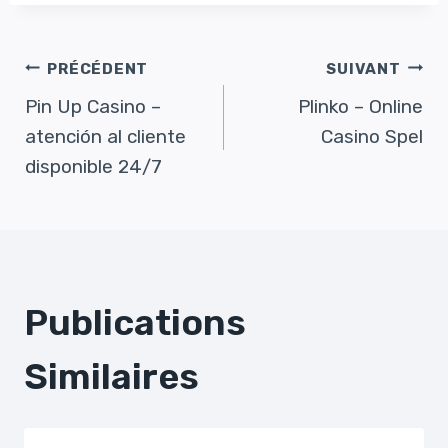
Navigation
PRÉCÉDENT
SUIVANT
Pin Up Casino –
Plinko – Online
De
atención al cliente
Casino Spel
disponible 24/7
L’article
Publications
Similaires