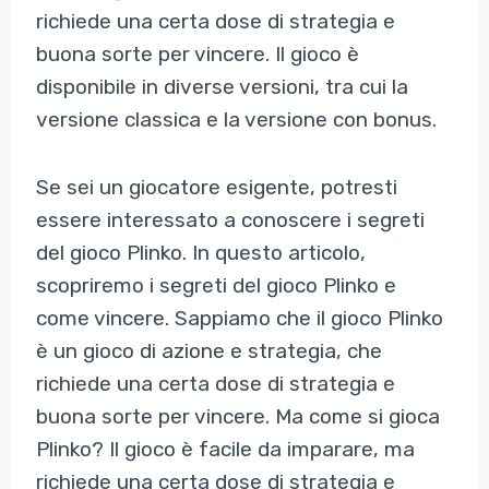
richiede una certa dose di strategia e
buona sorte per vincere. Il gioco è
disponibile in diverse versioni, tra cui la
versione classica e la versione con bonus.
Se sei un giocatore esigente, potresti
essere interessato a conoscere i segreti
del gioco Plinko. In questo articolo,
scopriremo i segreti del gioco Plinko e
come vincere. Sappiamo che il gioco Plinko
è un gioco di azione e strategia, che
richiede una certa dose di strategia e
buona sorte per vincere. Ma come si gioca
Plinko? Il gioco è facile da imparare, ma
richiede una certa dose di strategia e