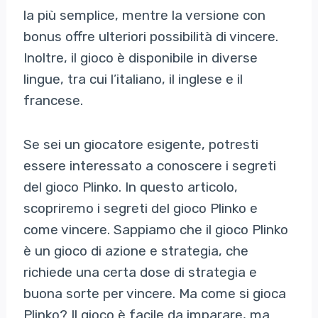
la più semplice, mentre la versione con
bonus offre ulteriori possibilità di vincere.
Inoltre, il gioco è disponibile in diverse
lingue, tra cui l’italiano, il inglese e il
francese.
Se sei un giocatore esigente, potresti
essere interessato a conoscere i segreti
del gioco Plinko. In questo articolo,
scopriremo i segreti del gioco Plinko e
come vincere. Sappiamo che il gioco Plinko
è un gioco di azione e strategia, che
richiede una certa dose di strategia e
buona sorte per vincere. Ma come si gioca
Plinko? Il gioco è facile da imparare, ma