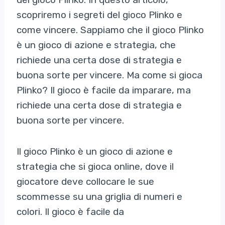
scopriremo i segreti del gioco Plinko e
come vincere. Sappiamo che il gioco Plinko
è un gioco di azione e strategia, che
richiede una certa dose di strategia e
buona sorte per vincere. Ma come si gioca
Plinko? Il gioco è facile da imparare, ma
richiede una certa dose di strategia e
buona sorte per vincere.
Il gioco Plinko è un gioco di azione e
strategia che si gioca online, dove il
giocatore deve collocare le sue
scommesse su una griglia di numeri e
colori. Il gioco è facile da