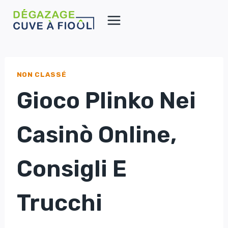
Aller
au
contenu
NON CLASSÉ
Gioco Plinko Nei
Casinò Online,
Consigli E
Trucchi