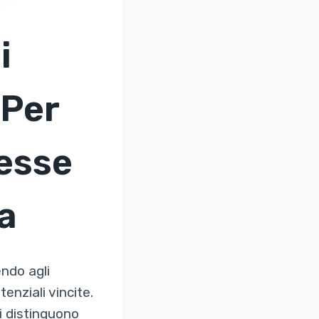
i
 Per
esse
a
endo agli
nziali vincite.
i distinguono