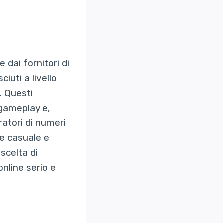
 dai fornitori di
iuti a livello
. Questi
 gameplay e,
eratori di numeri
te casuale e
scelta di
online serio e