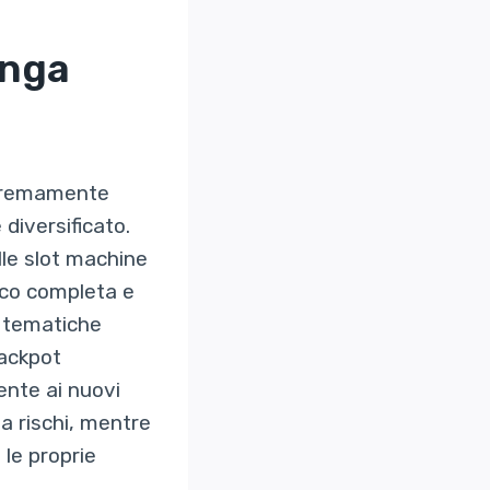
inga
stremamente
diversificato.
lle slot machine
oco completa e
n tematiche
jackpot
ente ai nuovi
za rischi, mentre
 le proprie