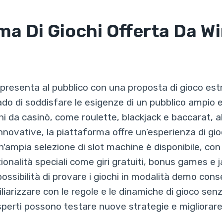
a Di Giochi Offerta Da W
 presenta al pubblico con una proposta di gioco e
ado di soddisfare le esigenze di un pubblico ampio e 
chi da casinò, come roulette, blackjack e baccarat, a
nnovative, la piattaforma offre un’esperienza di gi
n'ampia selezione di slot machine è disponibile, co
zionalità speciali come giri gratuiti, bonus games e 
possibilità di provare i giochi in modalità demo cons
iliarizzare con le regole e le dinamiche di gioco sen
esperti possono testare nuove strategie e migliorare