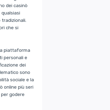
ino dei casinò
 qualsiasi
tradizionali.
ri che si
na piattaforma
ti personali e
ficazione dei
oblematico sono
lità sociale e la
ò online più seri
e per godere