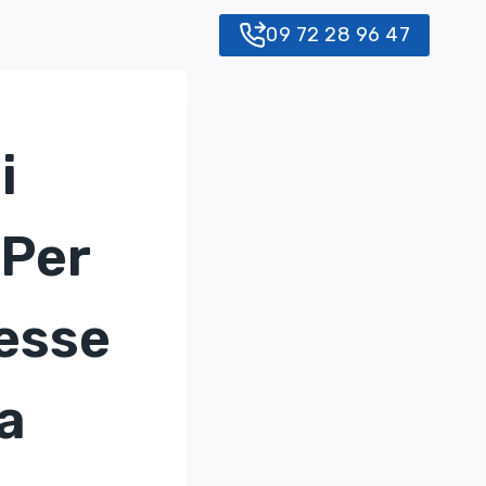
09 72 28 96 47
i
 Per
esse
a