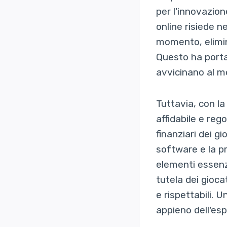
per l'innovazion
online risiede n
momento, elimina
Questo ha porta
avvicinano al m
Tuttavia, con l
affidabile e reg
finanziari dei gi
software e la p
elementi essenzi
tutela dei giocat
e rispettabili. 
appieno dell'esp