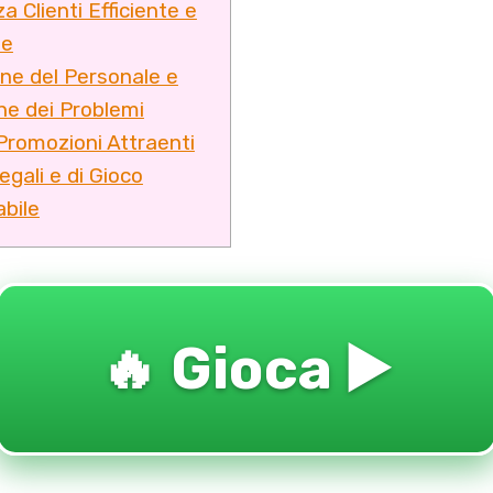
a Clienti Efficiente e
ue
ne del Personale e
ne dei Problemi
Promozioni Attraenti
egali e di Gioco
bile
🔥 Gioca ▶️