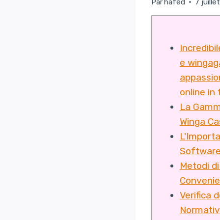
Par
hafed
7 juill
Incredibi
e wingag
appassio
online in
La Gamma
Winga Ca
L'Importa
Softwar
Metodi d
Convenie
Verifica d
Normative