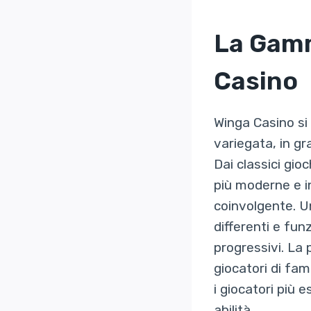
La Gamm
Casino
Winga Casino si
variegata, in gr
Dai classici gio
più moderne e i
coinvolgente. U
differenti e fun
progressivi. La 
giocatori di fam
i giocatori più 
abilità.