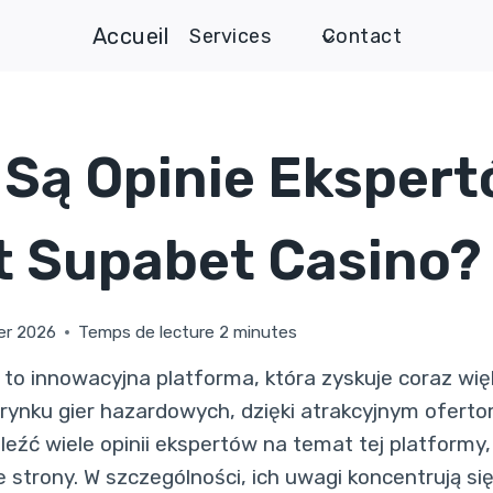
Accueil
Services
Contact
 Są Opinie Eksper
 Supabet Casino?
ier 2026
Temps de lecture
2
minutes
to innowacyjna platforma, która zyskuje coraz wi
rynku gier hazardowych, dzięki atrakcyjnym oferto
leźć wiele opinii ekspertów na temat tej platformy, 
e strony. W szczególności, ich uwagi koncentrują si