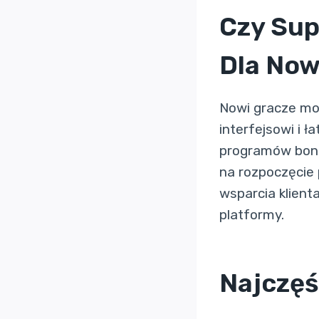
Czy Sup
Dla Now
Nowi gracze mog
interfejsowi i ł
programów bonu
na rozpoczęcie
wsparcia klient
platformy.
Najczęś