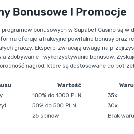
my Bonusowe I Promocje
t programów bonusowych w Supabet Casino są w d
forma oferuje atrakcyjne powitalne bonusy oraz r
ałych graczy. Eksperci zwracają uwagę na przejrz
wia zdobywanie i wykorzystywanie bonusów. Zyskuj
orodność nagród, które są dostosowane do potrzeb
nusu
Wartość
Waru
y
100% do 1000 PLN
35x
zyt
50% do 500 PLN
30x
25 spinów
Brak war