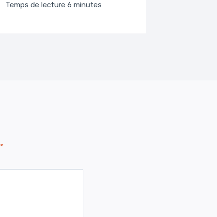
Temps de lecture
6
minutes
*