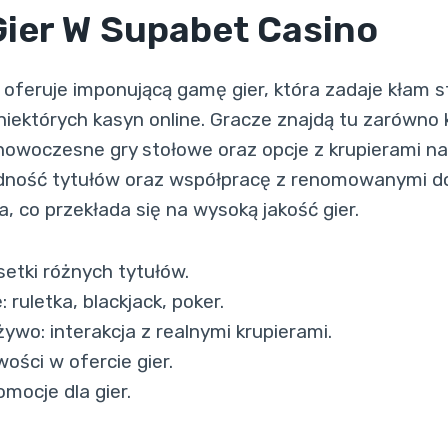
Gier W Supabet Casino
oferuje imponującą gamę gier, która zadaje kłam 
 niektórych kasyn online. Gracze znajdą tu zarówno
 nowoczesne gry stołowe oraz opcje z krupierami na
dność tytułów oraz współpracę z renomowanymi 
 co przekłada się na wysoką jakość gier.
etki różnych tytułów.
 ruletka, blackjack, poker.
ywo: interakcja z realnymi krupierami.
ości w ofercie gier.
omocje dla gier.