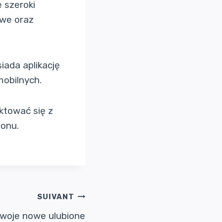
 szeroki
owe oraz
iada aplikację
mobilnych.
tować się z
fonu.
SUIVANT
Twoje nowe ulubione