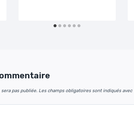
Commentaire
 sera pas publiée.
Les champs obligatoires sont indiqués avec