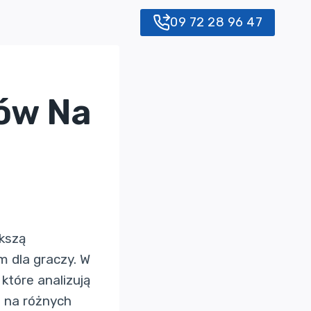
09 72 28 96 47
tów Na
ększą
m dla graczy. W
które analizują
ę na różnych