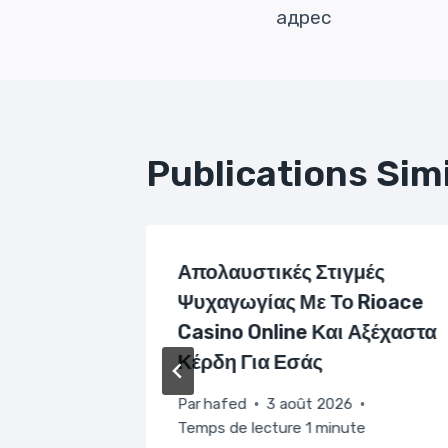
De
адрес
L’article
Publications Simi
en En
Απολαυστικές Στιγμές
.nl
Ψυχαγωγίας Με Το Rioace
Casino Online Και Αξέχαστα
Κέρδη Για Εσάς
6
Par
hafed
3 août 2026
es
Temps de lecture
1
minute