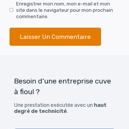
Enregistrer mon nom, mon e-mail et mon
site dans le navigateur pour mon prochain
commentaire.
Besoin d’une entreprise cuve
à fioul ?
Une prestation exécutée avec un
haut
degré de technicité
.