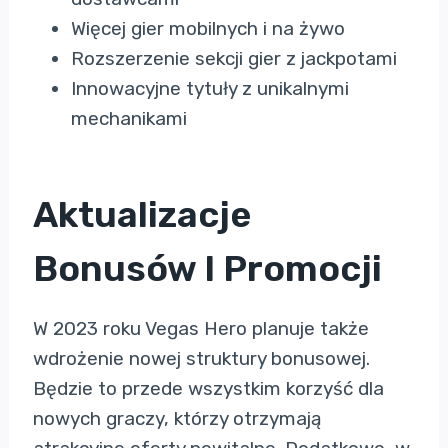
Więcej gier mobilnych i na żywo
Rozszerzenie sekcji gier z jackpotami
Innowacyjne tytuły z unikalnymi
mechanikami
Aktualizacje
Bonusów I Promocji
W 2023 roku Vegas Hero planuje także
wdrożenie nowej struktury bonusowej.
Będzie to przede wszystkim korzyść dla
nowych graczy, którzy otrzymają