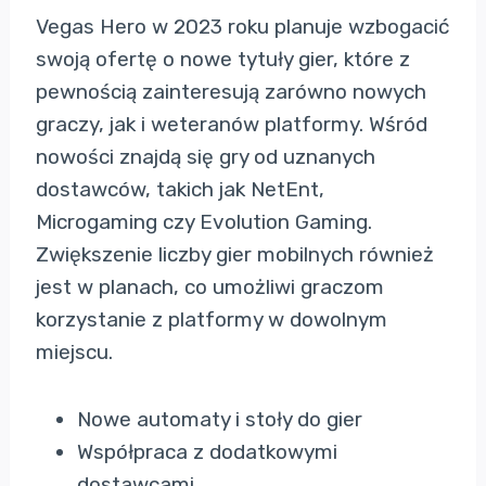
Vegas Hero w 2023 roku planuje wzbogacić
swoją ofertę o nowe tytuły gier, które z
pewnością zainteresują zarówno nowych
graczy, jak i weteranów platformy. Wśród
nowości znajdą się gry od uznanych
dostawców, takich jak NetEnt,
Microgaming czy Evolution Gaming.
Zwiększenie liczby gier mobilnych również
jest w planach, co umożliwi graczom
korzystanie z platformy w dowolnym
miejscu.
Nowe automaty i stoły do gier
Współpraca z dodatkowymi
dostawcami