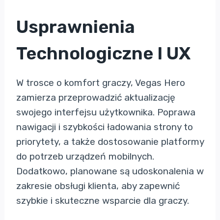
Usprawnienia
Technologiczne I UX
W trosce o komfort graczy, Vegas Hero
zamierza przeprowadzić aktualizację
swojego interfejsu użytkownika. Poprawa
nawigacji i szybkości ładowania strony to
priorytety, a także dostosowanie platformy
do potrzeb urządzeń mobilnych.
Dodatkowo, planowane są udoskonalenia w
zakresie obsługi klienta, aby zapewnić
szybkie i skuteczne wsparcie dla graczy.