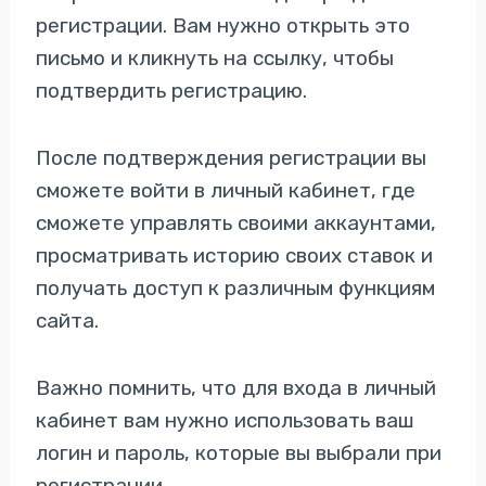
регистрации. Вам нужно открыть это
письмо и кликнуть на ссылку, чтобы
подтвердить регистрацию.
После подтверждения регистрации вы
сможете войти в личный кабинет, где
сможете управлять своими аккаунтами,
просматривать историю своих ставок и
получать доступ к различным функциям
сайта.
Важно помнить, что для входа в личный
кабинет вам нужно использовать ваш
логин и пароль, которые вы выбрали при
регистрации.