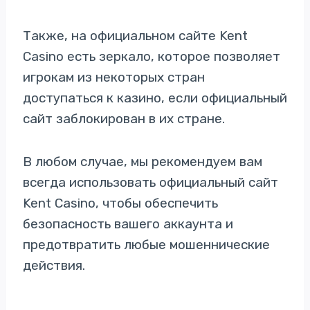
Также, на официальном сайте Kent
Casino есть зеркало, которое позволяет
игрокам из некоторых стран
доступаться к казино, если официальный
сайт заблокирован в их стране.
В любом случае, мы рекомендуем вам
всегда использовать официальный сайт
Kent Casino, чтобы обеспечить
безопасность вашего аккаунта и
предотвратить любые мошеннические
действия.