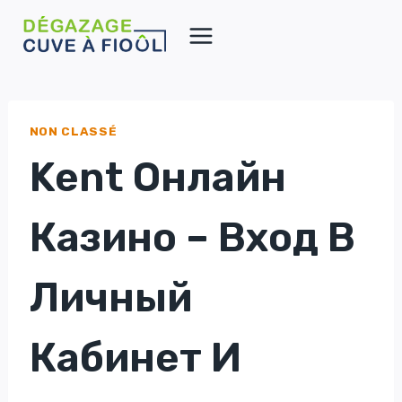
Aller
au
contenu
NON CLASSÉ
Kent Онлайн
Казино – Вход В
Личный
Кабинет И