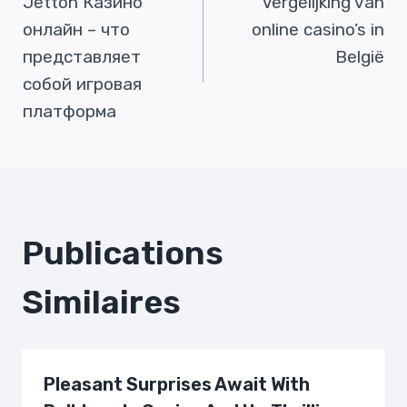
Jetton Казино
Vergelijking van
De
онлайн – что
online casino’s in
представляет
België
L’article
собой игровая
платформа
Publications
Similaires
Pleasant Surprises Await With