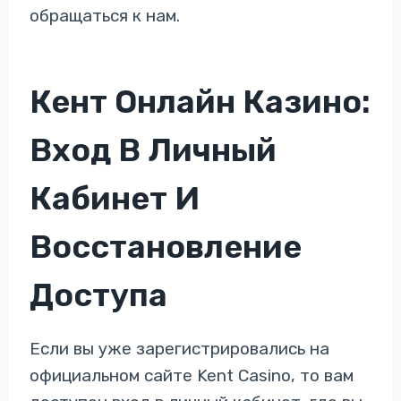
обращаться к нам.
Кент Онлайн Казино:
Вход В Личный
Кабинет И
Восстановление
Доступа
Если вы уже зарегистрировались на
официальном сайте Kent Casino, то вам