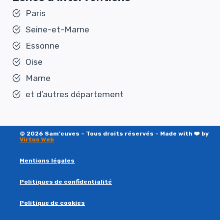
Paris
Seine-et-Marne
Essonne
Oise
Marne
et d’autres département
© 2026 Sam’cuves – Tous droits réservés – Made with ❤️ by
Virtus Web
Mentions légales
Politiques de confidentialité
Politique de cookies