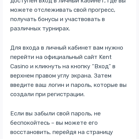
доступен вход в личный кабинет, где вы
можете отслеживать свой прогресс,
получать бонусы и участвовать в
различных турнирах.
Для входа в личный кабинет вам нужно
перейти на официальный сайт Kent
Casino и кликнуть на кнопку “Вход” в
верхнем правом углу экрана. Затем
введите ваш логин и пароль, которые вы
создали при регистрации.
Если вы забыли свой пароль, не
беспокойтесь – вы можете его
восстановить, перейдя на страницу