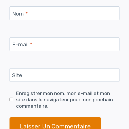
Nom
*
E-mail
*
Site
Enregistrer mon nom, mon e-mail et mon
site dans le navigateur pour mon prochain
commentaire.