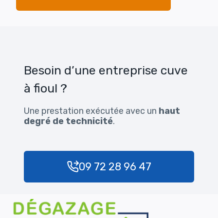
Besoin d’une entreprise cuve
à fioul ?
Une prestation exécutée avec un
haut
degré de technicité
.
09 72 28 96 47