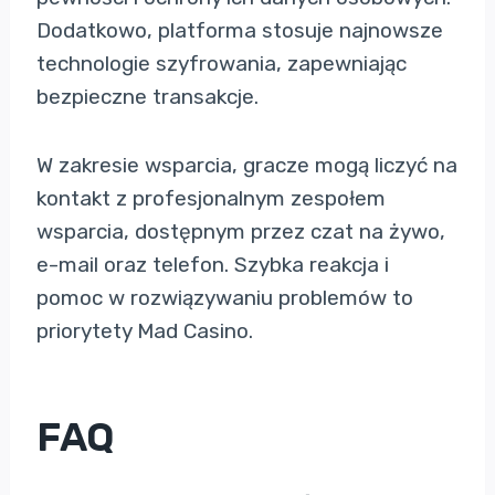
Dodatkowo, platforma stosuje najnowsze
technologie szyfrowania, zapewniając
bezpieczne transakcje.
W zakresie wsparcia, gracze mogą liczyć na
kontakt z profesjonalnym zespołem
wsparcia, dostępnym przez czat na żywo,
e-mail oraz telefon. Szybka reakcja i
pomoc w rozwiązywaniu problemów to
priorytety Mad Casino.
FAQ