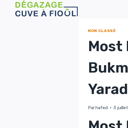
Aller
au
contenu
NON CLASSÉ
Most 
Bukm
Yarad
Par
hafed
3 juill
Most 