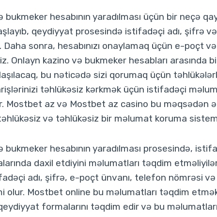
ə bukmeker hesabının yaradılması üçün bir neçə qa
başlayıb, qeydiyyat prosesində istifadəçi adı, şifrə 
z. Daha sonra, hesabınızı onaylamaq üçün e-poçt vəz
iz. Onlayn kazino və bukmeker hesabları arasında bi
aşılacaq, bu nəticədə sizi qorumaq üçün təhlükələrl
rişlərinizi təhlükəsiz kərkmək üçün istifadəçi məlum
ir. Mostbet az və Mostbet az casino bu məqsədən ə
 təhlükəsiz və təhlükəsiz bir məlumat koruma sistem
ə bukmeker hesabının yaradılması prosesində, istifa
arında daxil etdiyini məlumatları təqdim etməliyilə
fadəçi adı, şifrə, e-poçt ünvanı, telefon nömrəsi və
mi olur. Mostbet online bu məlumatları təqdim etmə
 qeydiyyat formalarını təqdim edir və bu məlumatları