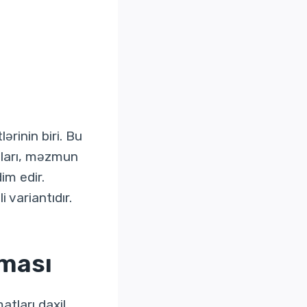
rinin biri. Bu
bları, məzmun
im edir.
variantıdır.
lması
tları daxil