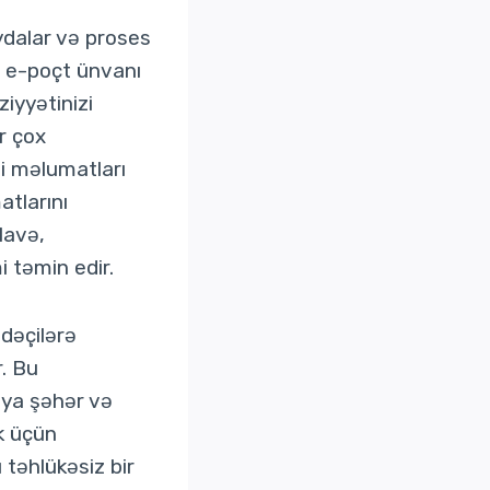
ydalar və proses
və e-poçt ünvanı
iyyətinizi
r çox
i məlumatları
atlarını
lavə,
i təmin edir.
dəçilərə
r. Bu
 ya şəhər və
k üçün
 təhlükəsiz bir