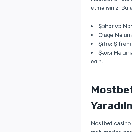
etməlisiniz. Bu 
Şəhər və Mən
Əlaqə Məlumat
Şifrə: Şifrəni
Şəxsi Məlumat
edin.
Mostbet
Yaradıl
Mostbet casino