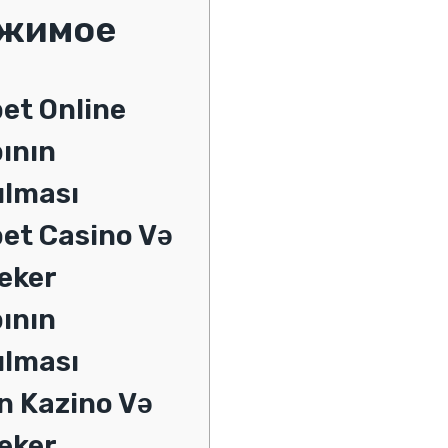
жимое
et Online
ının
ılması
et Casino Və
eker
ının
ılması
n Kazino Və
eker