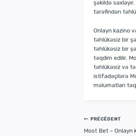
şəkildə saxlayır
tərəfindən təhlü
Onlayn kazino v
təhlükəsiz bir 
təhlükəsiz bir şə
təqdim edilir. 
təhlükəsiz və tə
istifadəçilərə M
məlumatları təqd
Navigati
PRÉCÉDENT
Most Bet – Onlayn 