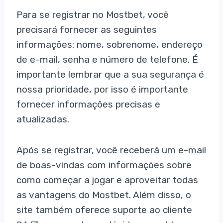
Para se registrar no Mostbet, você
precisará fornecer as seguintes
informações: nome, sobrenome, endereço
de e-mail, senha e número de telefone. É
importante lembrar que a sua segurança é
nossa prioridade, por isso é importante
fornecer informações precisas e
atualizadas.
Após se registrar, você receberá um e-mail
de boas-vindas com informações sobre
como começar a jogar e aproveitar todas
as vantagens do Mostbet. Além disso, o
site também oferece suporte ao cliente