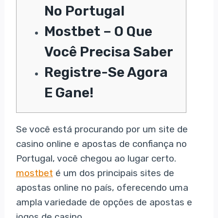
No Portugal
Mostbet – O Que
Você Precisa Saber
Registre-Se Agora
E Gane!
Se você está procurando por um site de
casino online e apostas de confiança no
Portugal, você chegou ao lugar certo.
mostbet
é um dos principais sites de
apostas online no país, oferecendo uma
ampla variedade de opções de apostas e
jogos de casino.