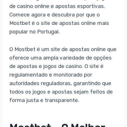
de casino online e apostas esportivas.
Comece agora e descubra por que o
Mostbet é o site de apostas online mais
popular no Portugal.
O Mostbet é um site de apostas online que
oferece uma ampla variedade de opções
de apostas e jogos de casino. O site é
regulamentado e monitorado por
autoridades reguladoras, garantindo que
todos os jogos e apostas sejam feitos de
forma justa e transparente.