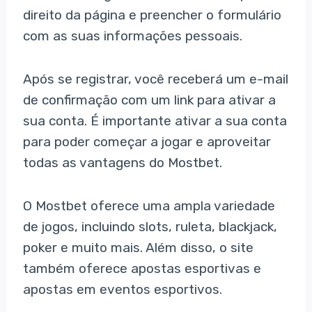
direito da página e preencher o formulário
com as suas informações pessoais.
Após se registrar, você receberá um e-mail
de confirmação com um link para ativar a
sua conta. É importante ativar a sua conta
para poder começar a jogar e aproveitar
todas as vantagens do Mostbet.
O Mostbet oferece uma ampla variedade
de jogos, incluindo slots, ruleta, blackjack,
poker e muito mais. Além disso, o site
também oferece apostas esportivas e
apostas em eventos esportivos.