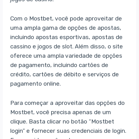
Com o Mostbet, você pode aproveitar de
uma ampla gama de opções de apostas,
incluindo apostas esportivas, apostas de
cassino e jogos de slot. Além disso, o site
oferece uma ampla variedade de opções
de pagamento, incluindo cartões de
crédito, cartões de débito e serviços de
pagamento online.
Para começar a aproveitar das opções do
Mostbet, você precisa apenas de um
clique. Basta clicar no botão “Mostbet
login” e fornecer suas credenciais de login.