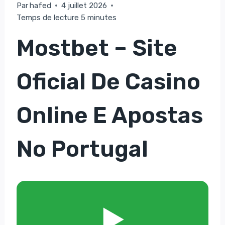
Par
hafed
4 juillet 2026
Temps de lecture
5
minutes
Mostbet – Site
Oficial De Casino
Online E Apostas
No Portugal
▶️