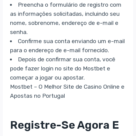
Preencha o formulário de registro com
as informações solicitadas, incluindo seu
nome, sobrenome, endereço de e-mail e
senha.
Confirme sua conta enviando um e-mail
para o endereço de e-mail fornecido.
Depois de confirmar sua conta, você
pode fazer login no site do Mostbet e
começar a jogar ou apostar.
Mostbet – O Melhor Site de Casino Online e
Apostas no Portugal
Registre-Se Agora E