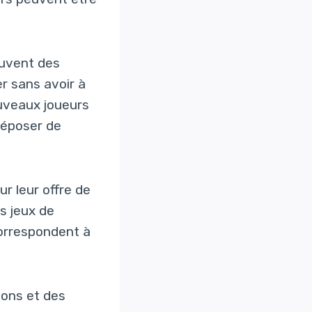
ouvent des
r sans avoir à
ouveaux joueurs
déposer de
r leur offre de
s jeux de
correspondent à
ions et des