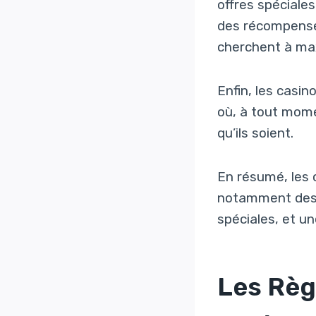
offres spéciales
des récompenses
cherchent à max
Enfin, les casin
où, à tout momen
qu’ils soient.
En résumé, les 
notamment des j
spéciales, et une
Les Règ