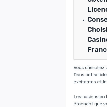
Licen
Conse
Chois
Casin
Franc
Vous cherchez u
Dans cet article
excitantes et le
Les casinos en l
étonnant que vo