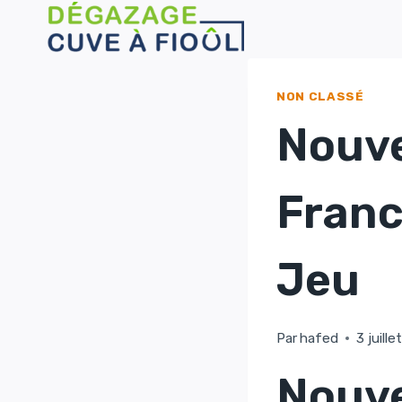
Aller
au
contenu
NON CLASSÉ
Nouve
Franc
Jeu
Par
hafed
3 juill
Nouve