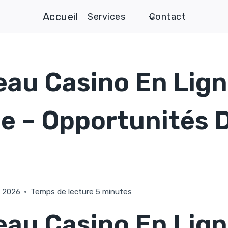
Accueil
Services
Contact
au Casino En Lign
e – Opportunités 
et 2026
Temps de lecture
5
minutes
au Casino En Lign