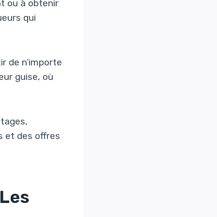
nt ou à obtenir
ueurs qui
ir de n’importe
eur guise, où
ntages,
 et des offres
 Les