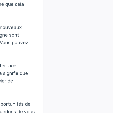
hé que cela
s nouveaux
igne sont
. Vous pouvez
nterface
a signifie que
ier de
pportunités de
mandons de vous