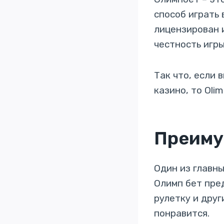
способ играть 
лицензирован и
честность игры
Так что, если 
казино, то Olim
Преиму
Один из главны
Олимп бет пред
рулетку и друг
понравится.