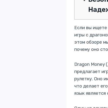
Наде
Если вы ищете
игры с драгоно
этом обзоре м
почему оно сто
Dragon Money 
предлагает игр
рулетку. Оно и
что делает его
язык является