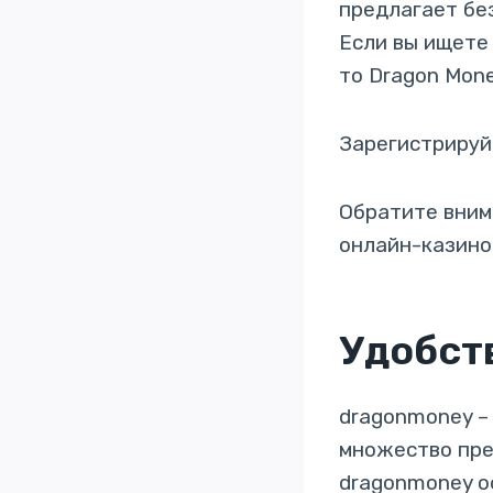
предлагает бе
Если вы ищете 
то Dragon Mone
Зарегистрируйт
Обратите вним
онлайн-казино,
Удобст
dragonmoney –
множество преи
dragonmoney оф