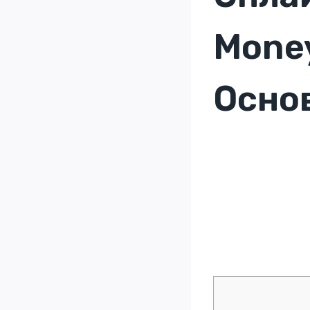
Money
Осно