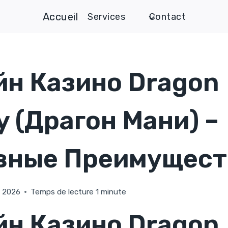
Accueil
Services
Contact
йн Казино Dragon
 (Драгон Мани) –
вные Преимущест
et 2026
Temps de lecture
1
minute
йн Казино Dragon