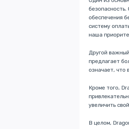
Один из основн
безопасность.
обеспечения б
систему оплат
наша приорите
Другой важный
предлагает бол
означает, что 
Кроме того, D
привлекательн
увеличить свой
В целом, Drago