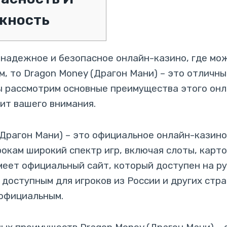
жность
 надежное и безопасное онлайн-казино, где мож
м, то Dragon Money (Драгон Мани) – это отличны
ы рассмотрим основные преимущества этого онл
ит вашего внимания.
(Драгон Мани) – это официальное онлайн-казино
окам широкий спектр игр, включая слоты, карто
меет официальный сайт, который доступен на ру
 доступным для игроков из России и других стра
 официальным.