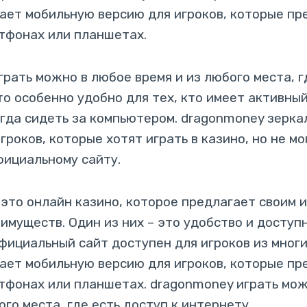
ает мобильную версию для игроков, которые п
ртфонах или планшетах.
рать можно в любое время и из любого места, г
то особенно удобно для тех, кто имеет активны
егда сидеть за компьютером. dragonmoney зерка
гроков, которые хотят играть в казино, но не мо
фициальному сайту.
 это онлайн казино, которое предлагает своим 
муществ. Один из них – это удобство и доступн
ициальный сайт доступен для игроков из многи
ает мобильную версию для игроков, которые п
ртфонах или планшетах. dragonmoney играть мо
ого места, где есть доступ к интернету.