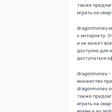
также предлаг
играть на сма
dragonmoney иг
к интернету. Э
и не может вс
доступно для и
доступаться о
dragonmoney –
множество преи
dragonmoney оф
также предлаг
играть на сма
время и из люб