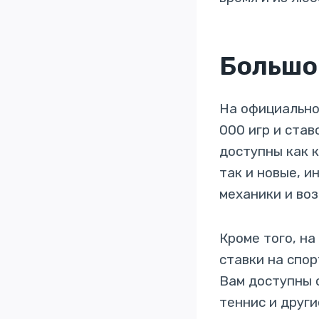
Большо
На официально
000 игр и став
доступны как к
так и новые, 
механики и во
Кроме того, на
ставки на спор
Вам доступны 
теннис и други