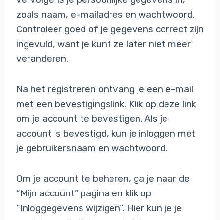
zoals naam, e-mailadres en wachtwoord.
Controleer goed of je gegevens correct zijn
ingevuld, want je kunt ze later niet meer
veranderen.
Na het registreren ontvang je een e-mail
met een bevestigingslink. Klik op deze link
om je account te bevestigen. Als je
account is bevestigd, kun je inloggen met
je gebruikersnaam en wachtwoord.
Om je account te beheren, ga je naar de
“Mijn account” pagina en klik op
“Inloggegevens wijzigen”. Hier kun je je