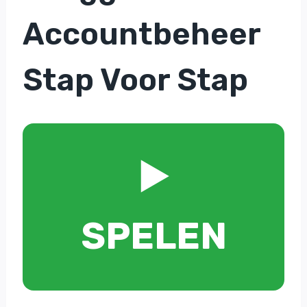
Accountbeheer
Stap Voor Stap
▶️
SPELEN