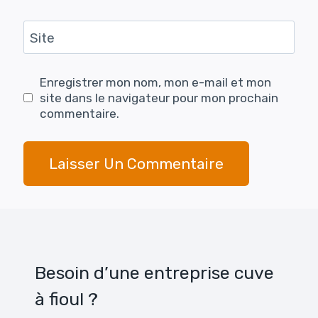
Site
Enregistrer mon nom, mon e-mail et mon
site dans le navigateur pour mon prochain
commentaire.
Besoin d’une entreprise cuve
à fioul ?