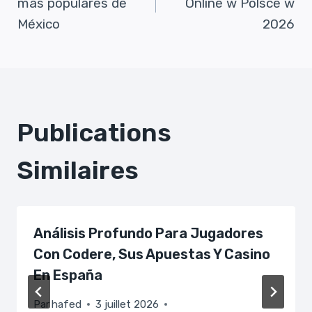
De
más populares de
Online w Polsce w
México
2026
L’article
Publications
Similaires
Análisis Profundo Para Jugadores
Con Codere, Sus Apuestas Y Casino
En España
Par
hafed
3 juillet 2026