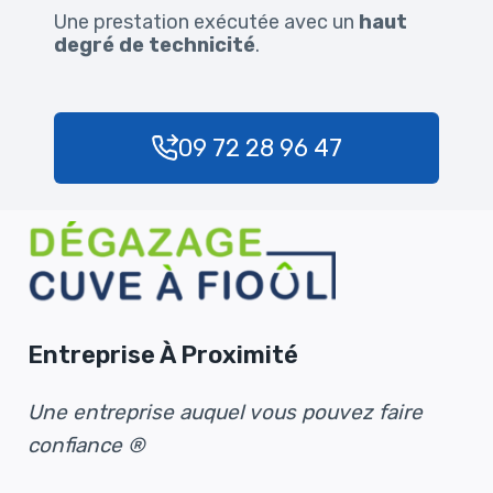
Une prestation exécutée avec un
haut
degré de technicité
.
09 72 28 96 47
Entreprise À Proximité
Une entreprise auquel vous pouvez faire
confiance ®