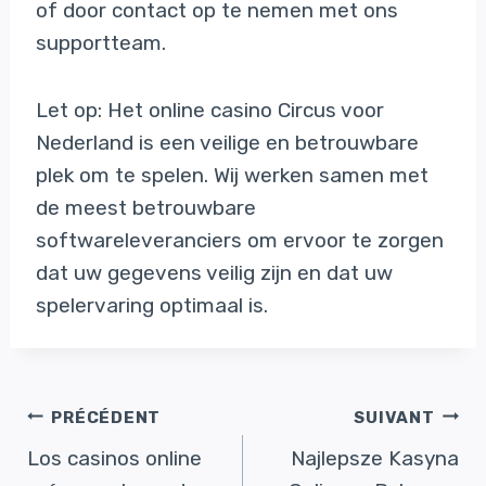
of door contact op te nemen met ons
supportteam.
Let op: Het online casino Circus voor
Nederland is een veilige en betrouwbare
plek om te spelen. Wij werken samen met
de meest betrouwbare
softwareleveranciers om ervoor te zorgen
dat uw gegevens veilig zijn en dat uw
spelervaring optimaal is.
Navigation
PRÉCÉDENT
SUIVANT
Los casinos online
Najlepsze Kasyna