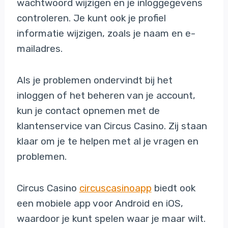
wachtwoord wijzigen en je inloggegevens
controleren. Je kunt ook je profiel
informatie wijzigen, zoals je naam en e-
mailadres.
Als je problemen ondervindt bij het
inloggen of het beheren van je account,
kun je contact opnemen met de
klantenservice van Circus Casino. Zij staan
klaar om je te helpen met al je vragen en
problemen.
Circus Casino
circuscasinoapp
biedt ook
een mobiele app voor Android en iOS,
waardoor je kunt spelen waar je maar wilt.