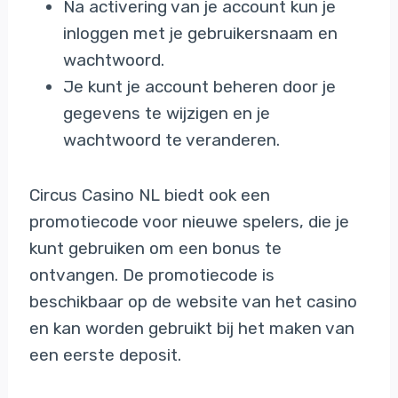
Na activering van je account kun je
inloggen met je gebruikersnaam en
wachtwoord.
Je kunt je account beheren door je
gegevens te wijzigen en je
wachtwoord te veranderen.
Circus Casino NL biedt ook een
promotiecode voor nieuwe spelers, die je
kunt gebruiken om een bonus te
ontvangen. De promotiecode is
beschikbaar op de website van het casino
en kan worden gebruikt bij het maken van
een eerste deposit.