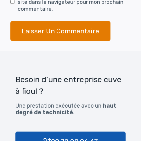
site dans le navigateur pour mon prochain
commentaire.
Besoin d’une entreprise cuve
à fioul ?
Une prestation exécutée avec un
haut
degré de technicité
.