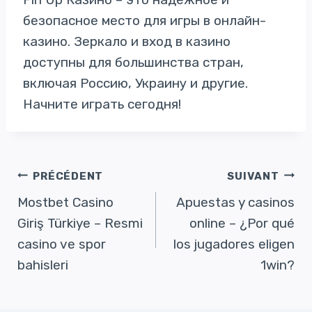
безопасное место для игры в онлайн-
казино. Зеркало и вход в казино
доступны для большинства стран,
включая Россию, Украину и другие.
Начните играть сегодня!
Navigation
PRÉCÉDENT
SUIVANT
Mostbet Casino
Apuestas y casinos
De
Giriş Türkiye – Resmi
online – ¿Por qué
casino ve spor
los jugadores eligen
L’article
bahisleri
1win?