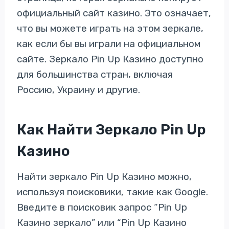
официальный сайт казино. Это означает,
что вы можете играть на этом зеркале,
как если бы вы играли на официальном
сайте. Зеркало Pin Up Казино доступно
для большинства стран, включая
Россию, Украину и другие.
Как Найти Зеркало Pin Up
Казино
Найти зеркало Pin Up Казино можно,
используя поисковики, такие как Google.
Введите в поисковик запрос “Pin Up
Казино зеркало” или “Pin Up Казино