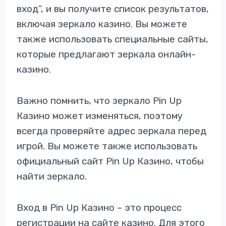
вход”, и вы получите список результатов,
включая зеркало казино. Вы можете
также использовать специальные сайты,
которые предлагают зеркала онлайн-
казино.
Важно помнить, что зеркало Pin Up
Казино может изменяться, поэтому
всегда проверяйте адрес зеркала перед
игрой. Вы можете также использовать
официальный сайт Pin Up Казино, чтобы
найти зеркало.
Вход в Pin Up Казино – это процесс
регистрации на сайте казино. Для этого