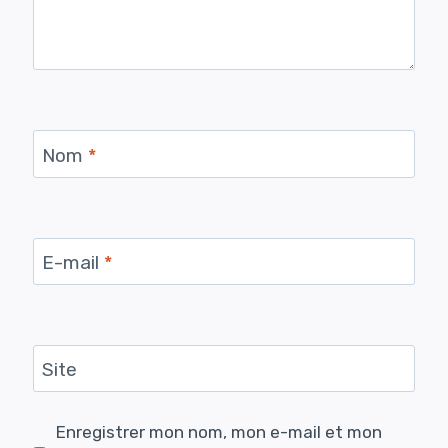
Nom
*
E-mail
*
Site
Enregistrer mon nom, mon e-mail et mon