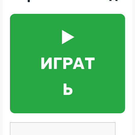
▶️
ИГРАТ
Ь