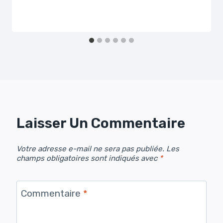
Laisser Un Commentaire
Votre adresse e-mail ne sera pas publiée.
Les
champs obligatoires sont indiqués avec
*
Commentaire
*