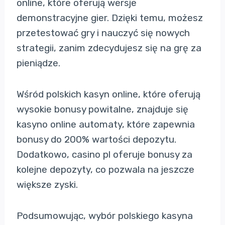
online, które oferują wersje
demonstracyjne gier. Dzięki temu, możesz
przetestować gry i nauczyć się nowych
strategii, zanim zdecydujesz się na grę za
pieniądze.
Wśród polskich kasyn online, które oferują
wysokie bonusy powitalne, znajduje się
kasyno online automaty, które zapewnia
bonusy do 200% wartości depozytu.
Dodatkowo, casino pl oferuje bonusy za
kolejne depozyty, co pozwala na jeszcze
większe zyski.
Podsumowując, wybór polskiego kasyna