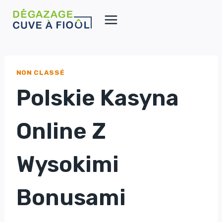
Aller
au
contenu
NON CLASSÉ
Polskie Kasyna
Online Z
Wysokimi
Bonusami