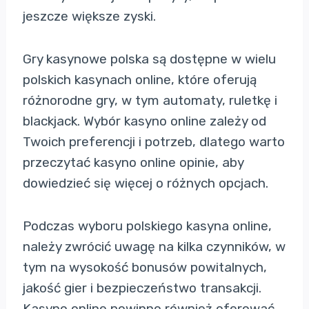
jeszcze większe zyski.
Gry kasynowe polska są dostępne w wielu
polskich kasynach online, które oferują
różnorodne gry, w tym automaty, ruletkę i
blackjack. Wybór kasyno online zależy od
Twoich preferencji i potrzeb, dlatego warto
przeczytać kasyno online opinie, aby
dowiedzieć się więcej o różnych opcjach.
Podczas wyboru polskiego kasyna online,
należy zwrócić uwagę na kilka czynników, w
tym na wysokość bonusów powitalnych,
jakość gier i bezpieczeństwo transakcji.
Kasyno online powinno również oferować