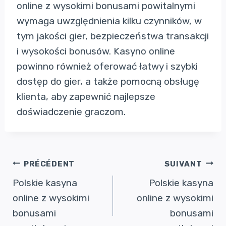
online z wysokimi bonusami powitalnymi
wymaga uwzględnienia kilku czynników, w
tym jakości gier, bezpieczeństwa transakcji
i wysokości bonusów. Kasyno online
powinno również oferować łatwy i szybki
dostęp do gier, a także pomocną obsługę
klienta, aby zapewnić najlepsze
doświadczenie graczom.
Navigation
PRÉCÉDENT
SUIVANT
Polskie kasyna
Polskie kasyna
De
online z wysokimi
online z wysokimi
bonusami
bonusami
L’article