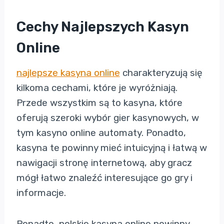
Cechy Najlepszych Kasyn
Online
najlepsze kasyna online
charakteryzują się
kilkoma cechami, które je wyróżniają.
Przede wszystkim są to kasyna, które
oferują szeroki wybór gier kasynowych, w
tym kasyno online automaty. Ponadto,
kasyna te powinny mieć intuicyjną i łatwą w
nawigacji stronę internetową, aby gracz
mógł łatwo znaleźć interesujące go gry i
informacje.
Ponadto, polskie kasyna online powinny