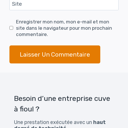
Site
Enregistrer mon nom, mon e-mail et mon
site dans le navigateur pour mon prochain
commentaire.
Besoin d’une entreprise cuve
à fioul ?
Une prestation exécutée avec un
haut