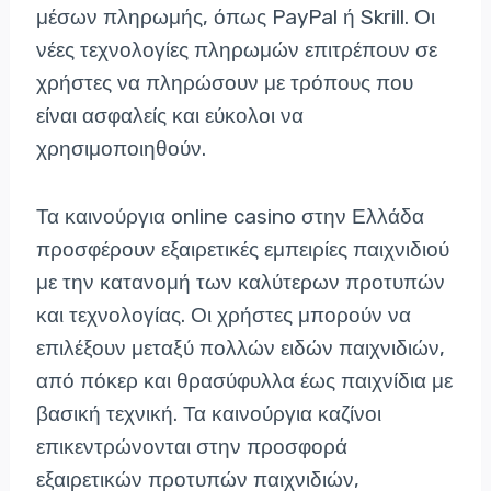
μέσων πληρωμής, όπως PayPal ή Skrill. Οι
νέες τεχνολογίες πληρωμών επιτρέπουν σε
χρήστες να πληρώσουν με τρόπους που
είναι ασφαλείς και εύκολοι να
χρησιμοποιηθούν.
Τα καινούργια online casino στην Ελλάδα
προσφέρουν εξαιρετικές εμπειρίες παιχνιδιού
με την κατανομή των καλύτερων προτυπών
και τεχνολογίας. Οι χρήστες μπορούν να
επιλέξουν μεταξύ πολλών ειδών παιχνιδιών,
από πόκερ και θρασύφυλλα έως παιχνίδια με
βασική τεχνική. Τα καινούργια καζίνοι
επικεντρώνονται στην προσφορά
εξαιρετικών προτυπών παιχνιδιών,