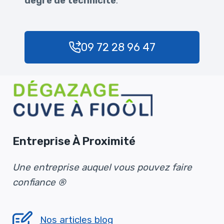
degré de technicité
.
09 72 28 96 47
Entreprise À Proximité
Une entreprise auquel vous pouvez faire
confiance ®
Nos articles blog