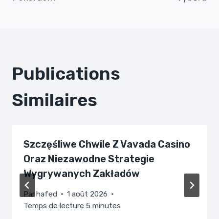
Publications
Similaires
Szczęśliwe Chwile Z Vavada Casino
Oraz Niezawodne Strategie
Wygrywanych Zakładów
Par
hafed
1 août 2026
Temps de lecture
5
minutes