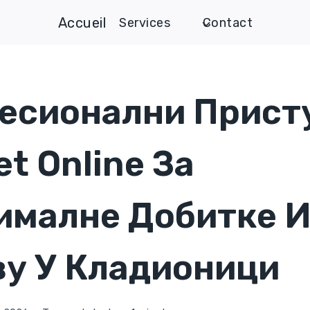
Accueil
Services
Contact
есионални Присту
t Online За
ималне Добитке 
ву У Кладионици