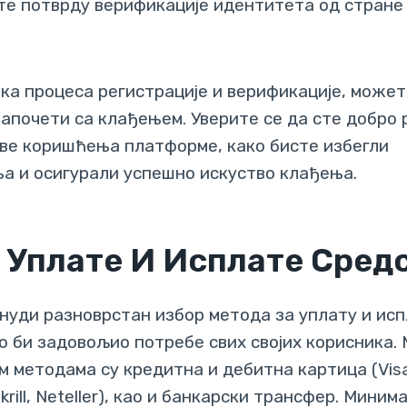
те потврду верификације идентитета од стран
ка процеса регистрације и верификације, може
започети са клађењем. Уверите се да сте добро
ове коришћења платформе, како бисте избегли
а и осигурали успешно искуство клађења.
 Уплате И Исплате Сред
нуди разноврстан избор метода за уплату и ис
о би задовољио потребе свих својих корисника.
м методама су кредитна и дебитна картица (Visa
rill, Neteller), као и банкарски трансфер. Миним