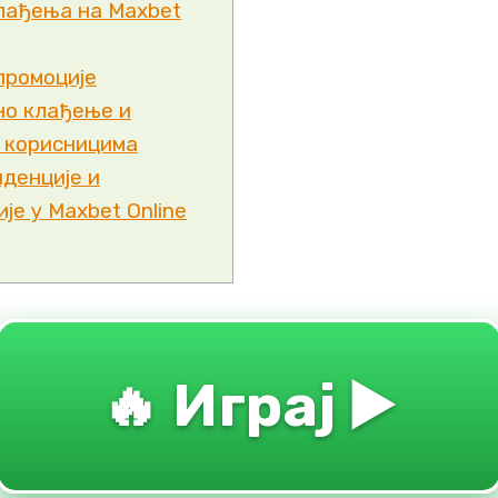
лађења на Maxbet
промоције
но клађење и
 корисницима
денције и
је у Maxbet Online
🔥 Играј ▶️