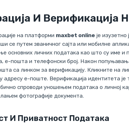
рација И Верификација Н
рације на платформи
maxbet online
је изузетно 
ши се путем званичног сајта или мобилне аплика
ње основних личних података као што су име и 
а, е-пошта и телефонски број. Након попуњавањ
шта са линком за верификацију. Кликните на ли
ју адресу е-поште. Верификација идентитета је
 обично спроводи уношењем података о личној к
 слањем фотографије документа.
ст И Приватност Података