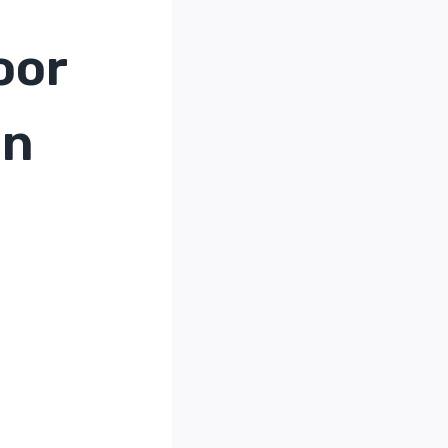
oor
En