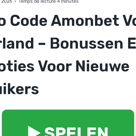
et 2026
Temps de lecture
4
minutes
o Code Amonbet V
land – Bonussen 
ties Voor Nieuwe
ikers
▶️ SPELEN