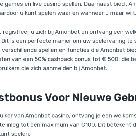
ble games en live casino spellen. Daarnaast biedt 
ardoor u kunt spelen waar en wanneer u maar wilt
 registreer u zich bij Amonbet en ontvang een we
 Dit is een perfecte manier om uw spelervaring te 
 verschillende spellen en functies die Amonbet bie
eten van een 50% cashback bonus tot € 500, die be
ruikers die zich aanmelden bij Amonbet.
tbonus Voor Nieuwe Geb
ruiker van Amonbet casino, ontvang je een welkom
te inleg tot een maximum van €100. Dit betekent d
kunt spelen.