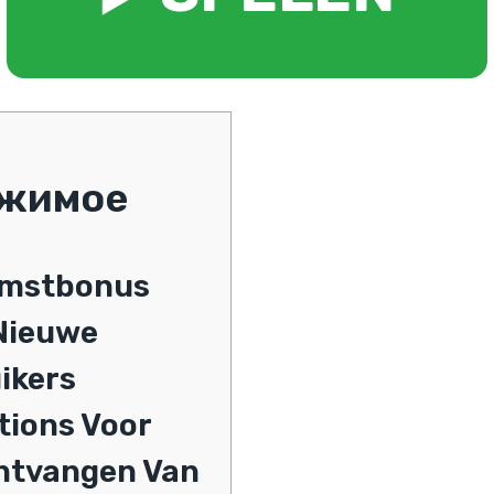
жимое
omstbonus
Nieuwe
ikers
tions Voor
ntvangen Van