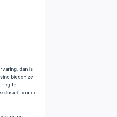
rvaring, dan is
sino bieden ze
ring te
exclusief promo
onussen en