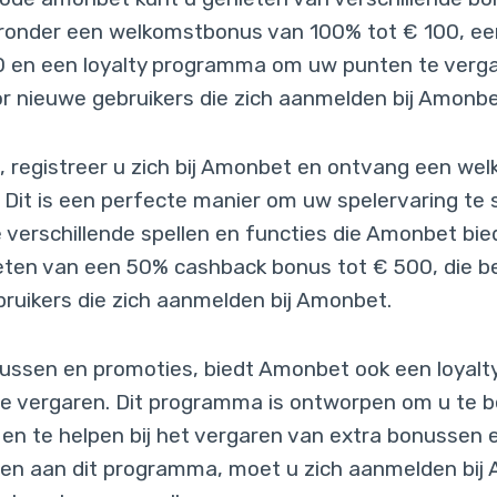
ronder een welkomstbonus van 100% tot € 100, e
 en een loyalty programma om uw punten te vergare
r nieuwe gebruikers die zich aanmelden bij Amonbe
 registreer u zich bij Amonbet en ontvang een we
 Dit is een perfecte manier om uw spelervaring te 
 verschillende spellen en functies die Amonbet bie
eten van een 50% cashback bonus tot € 500, die be
ruikers die zich aanmelden bij Amonbet.
ussen en promoties, biedt Amonbet ook een loyal
e vergaren. Dit programma is ontworpen om u te b
n en te helpen bij het vergaren van extra bonussen 
en aan dit programma, moet u zich aanmelden bij