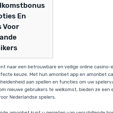
lkomstbonus
ties En
s Voor
aande
ikers
ent naar een betrouwbare en veilige online casino-e
fecte keuze. Met hun amonbet app en amonbet ca
heidenheid aan spellen en functies om uw spelerva
om nieuwe gebruikers te welkomst, bieden ze een 
oor Nederlandse spelers.
code amonbet kunt u genieten van verschillende b