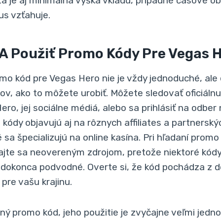
itá je aj minimálna výška vkladu, prípadné časové o
us vzťahuje.
 A Použiť Promo Kódy Pre Vegas 
omo kód pre Vegas Hero nie je vždy jednoduché, ale 
ov, ako to môžete urobiť. Môžete sledovať oficiál
ro, jej sociálne médiá, alebo sa prihlásiť na odber
kódy objavujú aj na rôznych affiliates a partners
 sa špecializujú na online kasína. Pri hľadaní prom
ajte sa neovereným zdrojom, pretože niektoré kód
o dokonca podvodné. Overte si, že kód pochádza z
 pre vašu krajinu.
tný promo kód, jeho použitie je zvyčajne veľmi jedno