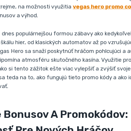
rejme, na možnosti využitia
vegas hero promo c
nusov a výhod.
ú dnes populárnejšou formou zábavy ako kedykoľve
 škálu hier, od klasických automatov až po vzrušujú
egas Hero sa snaží poskytnúť hráčom pohlcujúci a a
pripomína atmosféru skutočného kasína. Využitie pr
ko si tento zážitok ešte viac vylepšiť a zvýšiť svoj
sa teda na to, ako fungujú tieto promo kódy a ako 
vať.
e Bonusov A Promokódov:
tosť Pre Nových Hráčov