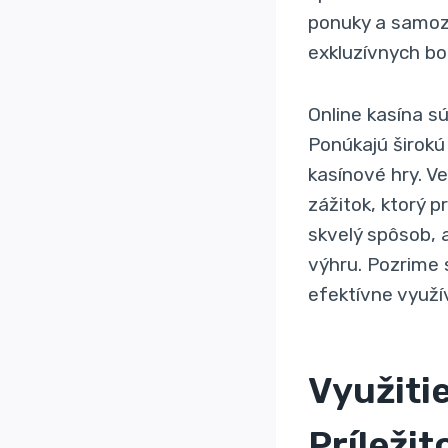
ponuky a samoz
exkluzívnych bo
Online kasína s
Ponúkajú širokú
kasínové hry. V
zážitok, ktorý 
skvelý spôsob, a
výhru. Pozrime 
efektívne využí
Využiti
Príleži