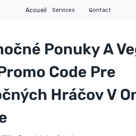
Accueil
Services
Contact
očné Ponuky A Ve
Promo Code Pre
čných Hráčov V On
e