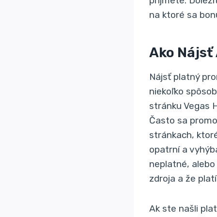
prijmete. Dôlež
na ktoré sa bon
Ako Nájsť
Nájsť platný pr
niekoľko spôsob
stránku Vegas He
Často sa promo 
stránkach, ktoré
opatrní a vyhýb
neplatné, aleb
zdroja a že platí
Ak ste našli pla