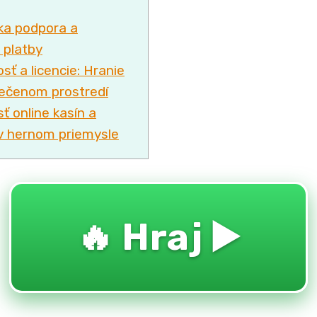
ka podpora a
 platby
ť a licencie: Hranie
ečenom prostredí
 online kasín a
 v hernom priemysle
🔥 Hraj ▶️