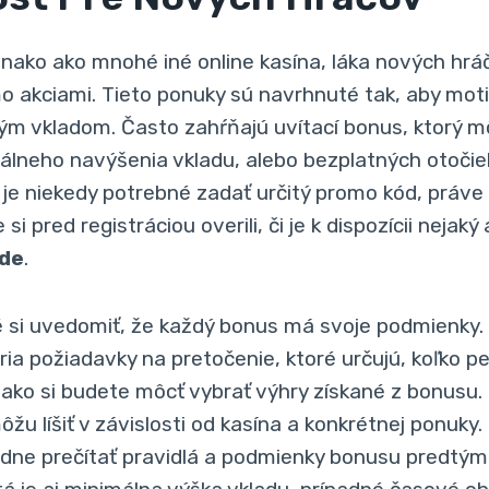
nako ako mnohé iné online kasína, láka nových hrá
 akciami. Tieto ponuky sú navrhnuté tak, aby moti
rvým vkladom. Často zahŕňajú uvítací bonus, ktorý m
lneho navýšenia vkladu, alebo bezplatných otočiek
je niekedy potrebné zadať určitý promo kód, práve 
 si pred registráciou overili, či je k dispozícii nejak
ode
.
é si uvedomiť, že každý bonus má svoje podmienky.
tria požiadavky na pretočenie, ktoré určujú, koľko p
 ako si budete môcť vybrať výhry získané z bonusu.
u líšiť v závislosti od kasína a konkrétnej ponuky.
ladne prečítať pravidlá a podmienky bonusu predtým